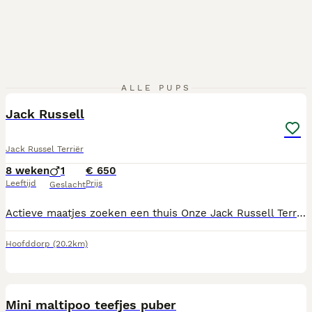
4
ALLE PUPS
Jack Russell
Jack Russel Terriër
8 weken
1
€ 650
Leeftijd
Prijs
Geslacht
Actieve maatjes zoeken een thuis Onze Jack Russell Terriër pups staan te popelen om de wereld te ontdekken. Het zijn vrolijke, nieuwsgierige hondjes die graag bezig zijn en genieten van menselijk gezelschap. We zoeken voor iedere pup een eigenaar die tijd heeft voor spel, aandacht en nieuwe avonturen.
Hoofddorp
(20.2km)
8
Mini maltipoo teefjes puber