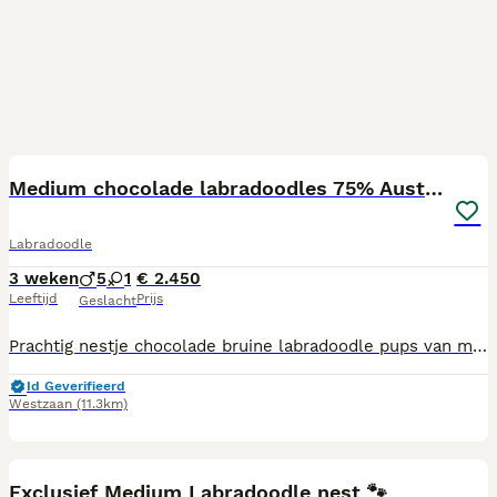
8
BOOST
Medium chocolade labradoodles 75% Australian
Labradoodle
3 weken
5
1
€ 2.450
Leeftijd
Prijs
Geslacht
Prachtig nestje chocolade bruine labradoodle pups van medium formaat met 75% Australian bloed. Moeder is een rode australian labradoodle van 42 cm hoog met een heerlijk zachte Curly fleece vacht. Ze is ontzettend aanhankelijk en luistert ontzettend goed. Ze heeft alle mogelijke keuringen goed doorstaan ( heupen/ ellebogen/ ogen/ dna) Vader is half Australian labradoodle, zijn vader is een Australische labradoodle en zijn moeder een F6 labradoodle. Hij is 52 cm hoog en heeft een heerlijke zachte fleece vacht, hij is goedgekeurd op heupen/ ellebogen en ogen. Buiten is hij lekker energiek en binnen een heerlijke knuffelbeer. Pups zijn geboren op 14/7 ze groeien op in huis met kinderen en worden ontwormd, ingeënt, gechipt, nagekeken door de dierenarts en voorzien van een eigen Europees paspoort. Ze mogen 1 sept verhuizen naar hun nieuwe huisjes. Ik ben in het bezit van het verplichte UBN nummer.
Id Geverifieerd
Westzaan
(11.3km)
28
1
BOOST
Exclusief Medium Labradoodle nest 🐾