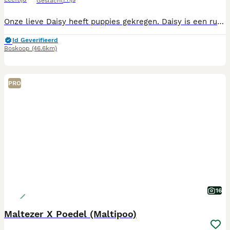
Geslacht
Onze lieve Daisy heeft puppies gekregen. Daisy is een rustige bernerdoodle, blaft wanneer dat nodig is en kan goed alleen zijn en verhaard niet. De pups hebben een paspoort. De puppies groeien bij ons op in de keuken, zijn geluiden gewend. De puppies lopen regelmatig buiten, doen daar ook regelmatig hun behoefte. De puppies zijn door de dierenarts nagekeken en hebben een flens of crul vacht. Daisy schofthoogte: 52 Vader schofthoogte: 45 Voor verdere vragen of serieuze interesse, zijn de pups te bewonderen of kan ik meer informatie geven.
Id Geverifieerd
Boskoop
(46.6km)
PRO
16
Maltezer X Poedel (Maltipoo)