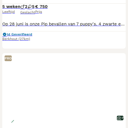
5 weken
2
5
€ 750
Leeftijd
Prijs
Geslacht
Op 28 juni is onze Pip bevallen van 7 puppy's. 4 zwarte en 1 wit teefje en 2 zwarte reutjes. Ze zijn bij ons in de huiskamer geboren en raken zo gewend aan de huis geluiden. Kinderen vrienden en bekenden zijn op bezoek geweest of komen nog. De kleinkinderen van 2 tot 7 jaar vinden het geweldig de kleine puppy's. Moeder heeft een stamboom en vader, bruin, is wel ras maar heeft geen stamboom. De pups mogen vanaf 24 augustus naar hun nieuwe baasjes. Heeft u intresse, u kunt ons bezoeken en de pups bezichtigen.
Id Geverifieerd
Berkhout
(27km)
PRO
7