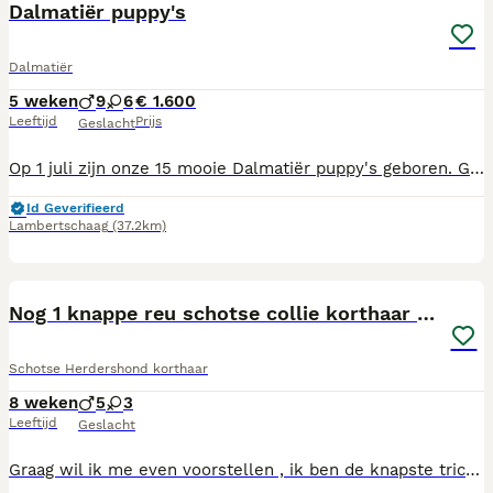
Dalmatiër puppy's
Dalmatiër
5 weken
9
6
€ 1.600
Leeftijd
Prijs
Geslacht
Op 1 juli zijn onze 15 mooie Dalmatiër puppy's geboren. Gezondheid en karakter staan bij ons hoog in het vaandel De ouders zijn op heupdysplasie geröntgend en hebben beide een A uitslag. Ook zijn ze gehoor getest en tweezijdig horend. Uiteraard kunnen we u alles laten zien. We hebben zwarte en leverkleurige puppy’s 👍 BAER-gehoortest officieel certificaat, DNA getest, ingeënt, Europees dierenpaspoort, ontwormd en hebben een chip van de Raad van Beheer. 👍 Gezondheidsuitslagen van de ouderdieren kunnen wij u laten zien.. 👍 Stamboom van de Raad van Beheer 👍 De pups groeien op in huis. 👍 De pups worden goed gesocialiseerd, binnen en buitens huis. 👍 Openheid over gezondheid en karakter van de ouderdieren. Wij zijn lid van de Nederlands Club voor Dalmatische Honden en fokken volgens de gezondheidseisen van de club. Onze kennel van de Zuidzijde, is een erkende kennel die is geregistreerd bij de Raad van Beheer op kynologisch gebied. Heeft u vragen? Laat maar horen. Nieuwsgierig geworden? Altijd welkom! Neem contact op met Anita 06 44513761 en Marlies Dalmatische hond, Dalmatier, Dalmatiner, puppy, Gevlekt, Stippel
Id Geverifieerd
Lambertschaag
(37.2km)
31
Nog 1 knappe reu schotse collie korthaar reuen.
Schotse Herdershond korthaar
8 weken
5
3
Leeftijd
Geslacht
Graag wil ik me even voorstellen , ik ben de knapste tricolor reu van het nest. Puppy donkerblauw. Ik ben erg actief en houd van ravotten. Puppy donkerblauw houdt van rondrennen en dat vooral met een speeltje. Ik speel ook graag met mijn broers en zussen. Ik houd erg van knuffelen en vinden het erg gezellig om op schoot te komen. We zijn al op veel verschillende plekken geweest, zoals de markt , het tuincentrum ,de kinderboerderij en de hondenclub. Ook moesten we aan een riempje lopen , wat de eerste keer wel wat apart was, maar daar worden we al beter in. Ook zijn we al met de auto weggeweest. Ik ben ontwormd en ontvlooid en ben op zoek naar mijn gouden mandje. Op 8 juni is Nova bevallen van 8 pups. Het zijn 3 tricolor reutjes en 2 sable reutjes, 1 tricolor teefje en 2 sable teefjes. De pups groeien op in de huiskamer samen met onze andere honden. De ouders zijn beide getest via de norm van de raad van beheer. De pups krijgen een fci stamboom en zijn door de raad van beheer gechipt. De pups worden ontwormt en ingeënt volgens schema. De pups zullen goed gesocialiseerd worden en kunnen bij vertrek goed meelopen aan een riempje. Als je intresse of vragen hebt neem gerust contact op. bordersliveforyou.weebly.com https://www.smooth-collie.net/view_litter.php?id=7958