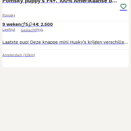
Pomsky puppy’s F4+, 100% Amerikaanse bloedlijn
Pomsky
9 weken
5
4
€ 2.500
Leeftijd
Prijs
Geslacht
Laatste pup! Deze knappe mini Husky’s krijgen verschillende kleuren ogen, vacht en gewicht. Alle de prachtige Husky aftekening en masker. Hun karakters een mix van vrolijke, eigenwijze Husky en dappere, knuffel Pomeriaan. Wie het eerst reserveert heeft de eerste keuze! De pups verlaten het nest met: Verkoop contract Paspoort en chip Stamboom Ontwormt Gevaccineerd Gezondheidsverklaring van de dierenarts Puppy starter pakket met voer, speeltjes, riem e.d. De prijs van een pup zal variëren tussen 2000,- euro en 3500,- euro. Een standaard maat met bruine ogen 2000,- euro Een kleine maat met blauwe ogen 3500,- euro. Meer informatie op de website: https://www.lawdipawpomsky.nl/ Facebook: https://www.facebook.com/profile.php?id=61587932529952 Bij vragen mail: info@lawdipawpomsky.nl
Amsterdam
(22km)