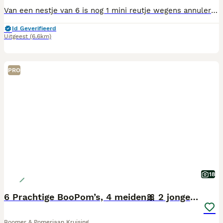
Van een nestje van 6 is nog 1 mini reutje wegens annulering beschikbaar met WALA stamboom. Hij mag verhuizen in het weekend van 8/9 augustus. Hij is dan gechipt , geënt, ontwormd en met een gezondheids verklaring van de dierenarts en paspoort. Een maand gratis verzekerd bij petsecure. Meer foto's en video te zien op https://www.instagram.com/just_be_a_doodle?igsh=MTN4dGNwbXNrbDk2bA==
Id Geverifieerd
Uitgeest
(6.6km)
PRO
18
6 Prachtige BooPom’s, 4 meiden🎀 2 jongens🧢
Boomer & Pomeriaan Kruising