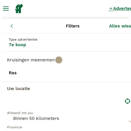
Adverte
Filters
Alles wis
Pups
Noord-Holland
Beverwijk
Beverwijk
Type advertentie
Pups te koop
in Beverwijk
Te koop
50 Pups gevonden
Kruisingen meenemen
Alle rassen
Filters
Ras
Zoekopdracht bewaren
Sorteer
Uw locatie
37
GEBOOSTE PUPPY ADVERTENTIES
BOOST
Nog 1 Prachtige Pomeriaan/dwergkees pup.💙
Afstand tot jou
Pomeriaan
4 maanden
4
1
€ 750
Provincie