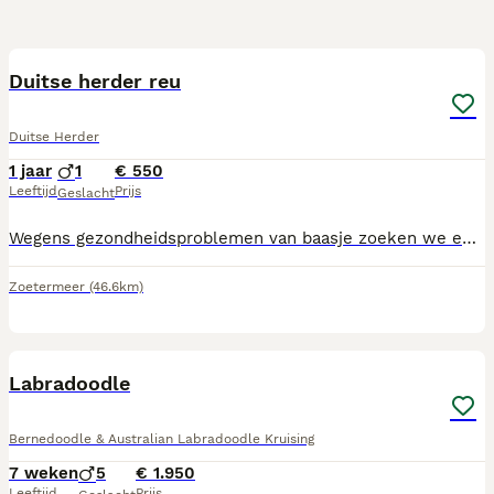
4
1
Duitse herder reu
Duitse Herder
1 jaar
1
€ 550
Leeftijd
Prijs
Geslacht
Wegens gezondheidsproblemen van baasje zoeken we een nieuw thuis voor onze hond. Hij kan niet met katten of andere honden. Hij heeft heel veel energie en zou graag een thuis krijgen waar ruimte is. Hij kan samen met kinderen. Hij vindt het leuk om met de bal, touw en knuffels te spelen.
Zoetermeer
(46.6km)
7
Labradoodle
Bernedoodle & Australian Labradoodle Kruising
7 weken
5
€ 1.950
Leeftijd
Prijs