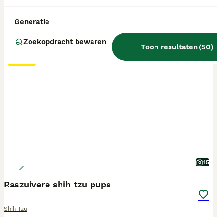
Generatie
Zoekopdracht bewaren
Toon resultaten
(
50
)
BOOST
15
Raszuivere shih tzu pups
Shih Tzu