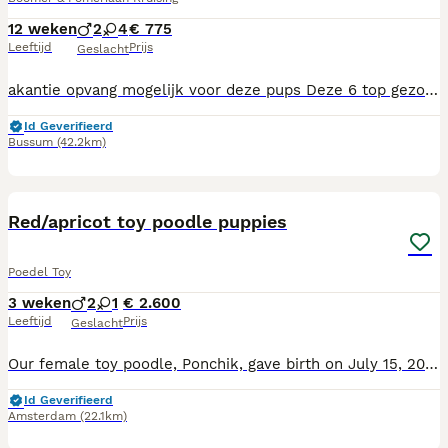
12 weken
2
4
€ 775
Leeftijd
Prijs
Geslacht
akantie opvang mogelijk voor deze pups Deze 6 top gezonde en vreselijk lieve puppekinderen zijn vanaf nu beschikbaar voor een nieuwe mand. Bent u diegene die bewust en goed overdacht een prachtige pup in huis wilt halen zijn deze pups prima geschikt 09-05-2026 geboren Hun mama is ‘Boomer (Shihtzu x yorkshire terrier) Hun papa is een pommeriaan Ze zijn zeer sociaal en echt fantastisch van karakter, vriendelijk en veel gewent . Keurig netjes ontwormd met Drontal pup en MILBEMAX. Natuurlijk zijn moeder en pups volledig gecontroleerd door onze gerenommeerde vakkundige dierenarts. De pups zijn gechipt, geregistreerd met overdrachtcodes bij NDG en bezitten een Europees paspoort met gezondheidscheck. Eerste vaccinatie gehad. Ubn 7363836 Chantal Casa Corazon Boomers
Id Geverifieerd
Bussum
(42.2km)
2
1
Red/apricot toy poodle puppies
Poedel Toy
3 weken
2
1
€ 2.600
Leeftijd
Prijs
Geslacht
Our female toy poodle, Ponchik, gave birth on July 15, 2026. We have 2 male and 1 female puppies 🐶, all born in the Netherlands. The mother is present and available for viewing. About the Parents: * Mother: Red toy poodle, 28 cm, 4.8 kg. * Father (Rex): Red toy poodle, 25 cm, 3 kg. Both parents are incredibly sweet and friendly, raised in the Netherlands. DNA tests and medical checks have been performed to ensure their health. About Toy Poodles: Toy poodles are very much people-oriented dogs and excellent companions. I often take Ponchik traveling by plane, car, and even by bike in her carrier. She enjoys hiking and beach trips, and I used to bring her to the office, where she behaved calmly and friendly! Puppy Socialization: The puppies will be socialized in a home environment. This is our third litter, and we are well-prepared to ensure that the puppies transition smoothly into their new lives. We received only positive feedback from the owners of the first litter. I am also skilled at matching puppies to the right families and can help you find the perfect fit for your lifestyle. Puppy Availability: The puppies will be ready to go to their new homes at 9 weeks old (after September 17). By that time, they will have received: ✅ Deworming at 4, 6, and 8 weeks ✅ 6- and 9-week puppy vaccinations ✅ Two health checks by a vet (at 6 and 9 weeks) ✅ Dutch pet passport Viewing Information: Viewings will be available on August 30 and later, after the first vaccination. We are located in Amsterdam. Please message me with information about yourself and what you're looking for in a puppy. UBN 8118475
Id Geverifieerd
Amsterdam
(22.1km)