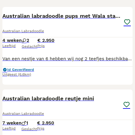
7
1
Australian labradoodle pups met Wala stamboom
Australian Labradoodle
4 weken
2
€ 2.950
Leeftijd
Prijs
Geslacht
Van een nestje van 6 hebben wij nog 2 teefjes beschikbaar. Het zijn kleine mediums 13/15 kilo zullen ze worden. Als de pups verhuizen hebben ze hun eerste enting gehad. Zijn ze ontwormd volgens schema. In het bezit van een Europees paspoort en gezondheids verklaring van de dierenarts . Verder krijgen ze mee een zak voer voor de eerst komende tijd en vers vlees en een nestknuffeltje. Ouders zijn getest op erfelijke afwijkingen. Meer foto's en heel veel filmpjes zijn te zien op onze instagram pagina just be a doodle onder pups Tess
Id Geverifieerd
Uitgeest
(6.6km)
8
1
BOOST
Australian labradoodle reutje mini
Australian Labradoodle
7 weken
1
€ 2.950
Leeftijd
Prijs
Geslacht