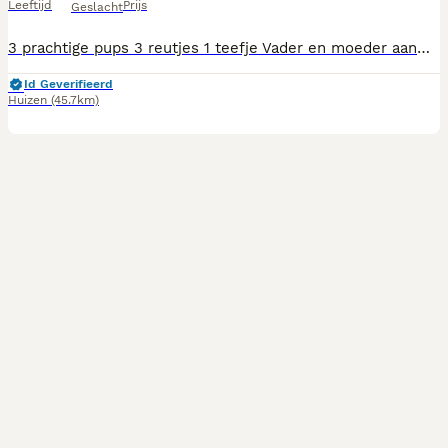
Leeftijd
Prijs
Geslacht
3 prachtige pups 3 reutjes 1 teefje Vader en moeder aanwezig Paspoort chip enting ontworming zijn geregeld Altijd welkom om te horen kijken
Id Geverifieerd
Huizen
(45.7km)