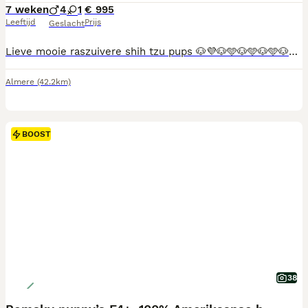
7 weken
4
1
€ 995
Leeftijd
Prijs
Geslacht
Lieve mooie raszuivere shih tzu pups 🐶💜🐶🩵🐶🩵🐶🩵🐶🩵 van bijna 8 weken oud mogen het nest verlaten en zijn opzoek naar een liefdevol huisje 🏠❤️ Ze zijn volledig ontwormt na schema Bij de dierenarts hebben ze een gezondheidscheck gehad🩺 en zijn volledig gezond 😃ook zijn ze gechipt hebben een eigen paspoort 🎫en hebben hun eerst vaccinatie💉 gehad .. ze zijn opgegroeid in een huiselijke kring met meerdere hondjes🐕🐕🐕 en kinderen👧🏼👦🏼.. mama🐕 en 🐕papa zijn ook aanwezig Ook krijgt u een leuk puppy starters pakket🎁 mee naar huis Het paspoort en het digitale bewijs van registratie bij het NDG UBN 7769399
Almere
(42.2km)
BOOST
38