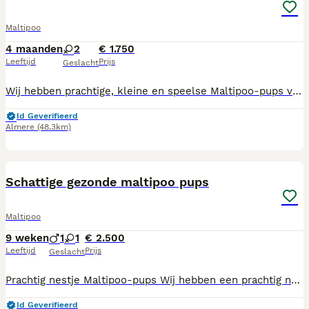
Maltipoo
4 maanden
2
€ 1.750
Leeftijd
Prijs
Geslacht
Wij hebben prachtige, kleine en speelse Maltipoo-pups van 3,5 maand oud. De moeder is aanwezig en patella-vrij getest. De vader is een dekreu van 2 kg, patella-vrij getest en ECVO-goedgekeurd (ogen). De pups zijn: • ingeënt; • meerdere keren ontwormd; • gechipt en geregistreerd; • in het bezit van een Europees paspoort; • door de dierenarts volledig gezond verklaard. Wij beschikken over een UBN-nummer en het diploma Houden van Honden en Katten. Onze schattige pups mogen direct verhuizen naar een liefdevol nieuw thuis. U bent van harte welkom om de pups vrijblijvend te komen bekijken. Reserveren is mogelijk tegen een aanbetaling van € 250. Prijs: € 1.750 Wij reageren uitsluitend telefonisch. E-mails en sms-berichten vinden wij te onpersoonlijk.
Id Geverifieerd
Almere
(48.3km)
8
Schattige gezonde maltipoo pups
Maltipoo
9 weken
1
1
€ 2.500
Leeftijd
Prijs
Geslacht
Prachtig nestje Maltipoo-pups Wij hebben een prachtig nestje Maltipoo-pups beschikbaar. Heeft u geen vakantieplannen? Dan is dit een mooie kans om een lieve pup in huis te nemen. De moeder is bij ons aanwezig . Het is haar eerste nestje en zij is patella-vrij getest. De vader is een Toy Poedel, eveneens patella-vrij en ECVO-goedgekeurd. Een groot voordeel van dit ras is dat de honden nauwelijks verharen en geen typische hondengeur hebben. Onze pups zullen een volwassen gewicht bereiken van ongeveer 2,5 tot 4 kg. Alle pups zijn: • ingeënt; • meerdere keren ontwormd; • door de dierenarts nagekeken en gezond verklaard; • gechipt en geregistreerd; • in het bezit van een Europees dierenpaspoort. Wij beschikken over een UBN-nummer en het diploma Houden van Honden en Katten. Bij aankoop van een pup ontvangt u een koopovereenkomst, zodat u zekerheid en garantie heeft. Wilt u een afspraak maken om de pups te bezoeken? Dan verzoeken wij u vriendelijk telefonisch contact met ons op te nemen. Wij geven de voorkeur aan een persoonlijk gesprek. U bent van harte welkom om de pups vrijblijvend te komen bekijken. Is er een klik, dan kunt u een pup reserveren. De reserveringskosten bedragen € 250. Prijs: € 2.500 Wij reageren niet op biedingen, e-mails of WhatsApp-berichten. Bent u serieus geïnteresseerd, dan nodigen wij u van harte uit om telefonisch contact op te nemen en langs te komen.
Id Geverifieerd