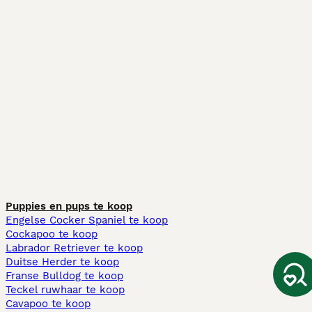
Puppies en pups te koop
Engelse Cocker Spaniel te koop
Cockapoo te koop
Labrador Retriever te koop
Duitse Herder te koop
Franse Bulldog te koop
Teckel ruwhaar te koop
Cavapoo te koop