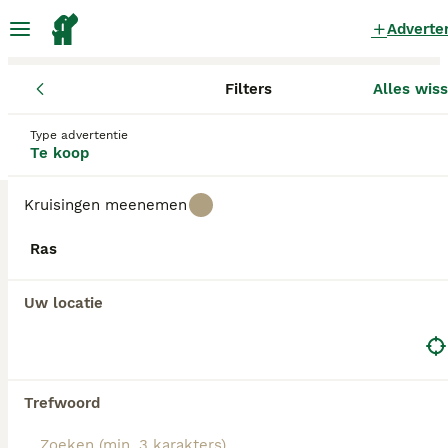
Adverte
Filters
Alles wis
Pups
Noord-Holland
Amsterdam
Type advertentie
Pups te koop
in Amsterdam
Te koop
3 Pups gevonden
Kruisingen meenemen
Alle rassen
Filters
Ras
Zoekopdracht bewaren
Sorteer
Uw locatie
GEBOOSTE PUPPY ADVERTENTIES
BOOST
Trefwoord