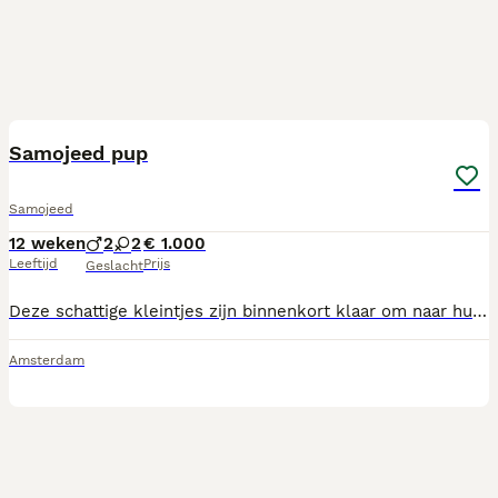
4
Samojeed pup
Samojeed
12 weken
2
2
€ 1.000
Leeftijd
Prijs
Geslacht
Deze schattige kleintjes zijn binnenkort klaar om naar hun nieuwe thuis te verhuizen. Alle documenten en vaccinaties zullen op het moment van de verhuizing in orde zijn. De ouders wonen bij ons en zijn helemaal gezond.
Amsterdam