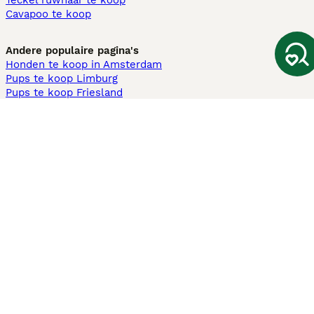
Teckel ruwhaar te koop
Cavapoo te koop
Andere populaire pagina's
Honden te koop in Amsterdam
Pups te koop Limburg​
Pups te koop Friesland​
Honden te koop in Gelderland
Honden te koop in Den Haag
Honden te koop in Enschede
Adopteer hond in Nederland
Informatie
Over ons
Privacybeleid
Support
Pers
Voorwaarden
Pups verkopen
Honden test