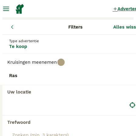
Adverte
Filters
Alles wis
Pups
Noord-Brabant
Sint-Michielsgestel
Type advertentie
Pups te koop
in Sint-Michielsgestel
Te koop
5 Pups gevonden
Kruisingen meenemen
Alle rassen
Filters
Ras
Zoekopdracht bewaren
Sorteer
Uw locatie
GEBOOSTE PUPPY ADVERTENTIES
BOOST
Trefwoord