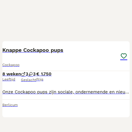
17
Knappe Cockapoo pups
Cockapoo
8 weken
3
3
€ 1.750
Leeftijd
Prijs
Geslacht
Onze Cockapoo pups zijn sociale, ondernemende en nieuwsgierige honden. Ze zijn graag samen met mensen en ontdekken vol enthousiasme de wereld om zich heen. Ze zijn nog jong en daarom kunnen ze in nieuwe situaties in het begin soms even de kat uit de boom kijken, maar zodra ze zich op hun gemak voelen, laten ze hun vriendelijke en speelse karakter zien. De pups zijn beschikbaar in prachtige kleurslagen, waaronder bruin gestroomd en zwart. de pups zijn nog te jong om het nest te verlaten maar kunnen wel al gereserveerd worden. Wij zijn op zoek naar serieuze en liefdevolle nieuwe baasjes die zich goed realiseren wat het betekent om aan een pup te beginnen. Een hond is een verantwoordelijkheid voor vele jaren en verdient een warm en passend thuis. Lijkt het je leuk om kennis te komen maken met deze lieve pups én hun moeder? Dan ben je van harte welkom op afspraak. 06-23721599 Alleen telefonisch contact. Berichten soms pas laat beantwoord. Wanneer de pups bij ons verhuizen naar een nieuw baasje hebben ze: – Europees paspoort – De benodigde entingen gehad - Ontworming gehad – Een gezondheidsverklaring – Een chip – Een koopovereenkomst met schriftelijke garantie – Geurdoekje – Brokjes voor de eerste week
Berlicum