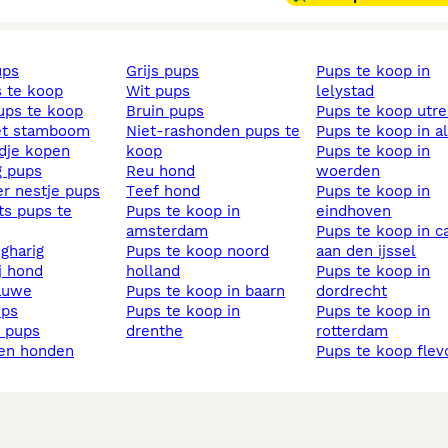
ups
grijs pups
pups te koop in
s te koop
wit pups
lelystad
pups te koop
bruin pups
pups te koop utr
et stamboom
niet-rashonden pups te
pups te koop in 
ndje kopen
koop
pups te koop in
ig pups
reu hond
woerden
ier nestje pups
teef hond
pups te koop in
pups te koop in
eindhoven
amsterdam
pups te koop in capelle
ngharig
pups te koop noord
aan den ijssel
ij hond
holland
pups te koop in
lauwe
pups te koop in baarn
dordrecht
ups
pups te koop in
pups te koop in
s pups
drenthe
rotterdam
sen honden
pups te koop fle