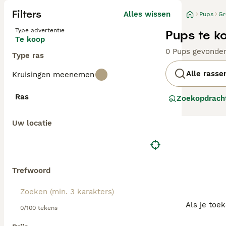
Filters
Alles wissen
Pups
Gr
Type advertentie
Pups te k
Te koop
0 Pups gevonde
Type ras
Alle rasse
Kruisingen meenemen
Ras
Zoekopdrach
Uw locatie
Trefwoord
Als je toe
0/100 tekens