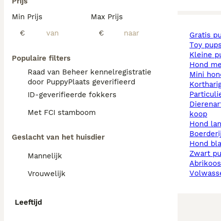
Prijs
Min Prijs
Max Prijs
€
€
gratis p
toy pup
kleine 
Populaire filters
hond m
Raad van Beheer kennelregistratie
mini ho
door PuppyPlaats geverifieerd
korthar
particul
ID-geverifieerde fokkers
dierenarts pups te
Met FCI stamboom
koop
hond la
boerder
Geslacht van het huisdier
hond b
zwart p
Mannelijk
abrikoo
volwas
Vrouwelijk
Leeftijd