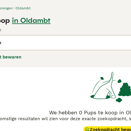
oningen
Oldambt
oop
in Oldambt
n
n
t bewaren
We hebben 0 Pups te koop in O
komstige resultaten wil zien voor deze exacte zoekopdracht, 
Zoekopdracht bew