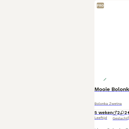
PRO
Mooie Bolonk
Bolonka Zwetna
5 weken
2
2
Leeftijd
P
Geslacht