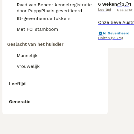
6 weken
3
1
Raad van Beheer kennelregistratie
Leeftijd
door PuppyPlaats geverifieerd
Geslacht
ID-geverifieerde fokkers
Met FCI stamboom
Id Geverifieerd
Holten
(29km)
Geslacht van het huisdier
Mannelijk
Vrouwelijk
Leeftijd
Generatie