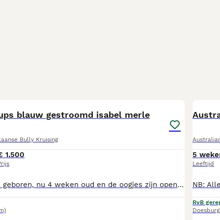
7
ups blauw gestroomd isabel merle
Austra
aanse Bully Kruising
Australia
€ 1.500
5 weke
rijs
Leeftijd
6 prachtige pups geboren, nu 4 weken oud en de oogjes zijn open. (25 juni geboren!) Vanaf 13 augustus mogen wij verhuizen! Beide ouders aanwezig, dekreu merle american bully xl met stamboom, zie mijn andere advertenties. Worden voor vertrek, na de zomervakantie voorzien van paspoort, chip, gezondheidsverklaring. En verhuizen met nestgeur, voeding en riempje. 2 blauwgrijs (1 reu, 1 teefje) 1 isabel merle reu 1 merle reu 2 merle teefjes Alle dieren worden sociaal groot gebracht met kinderen, geiten, grote honden en kleine honden.
RvB gere
m)
Doesburg