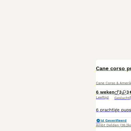
Cane corso p
Cane Corso & Amerik
6 weken
3
3
Leeftijd
P
Geslacht
Id Geverifieerd
Ambt Delden
(26.2k