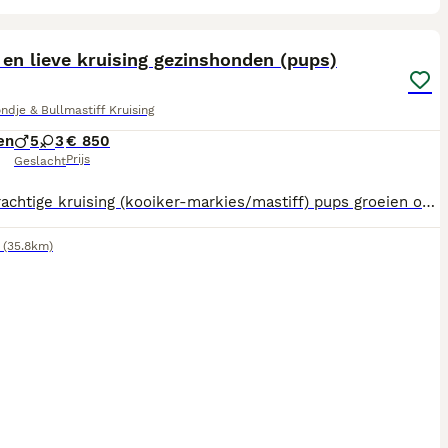
29
en lieve kruising gezinshonden (pups)
ndje & Bullmastiff Kruising
en
5
3
€ 850
Prijs
Geslacht
Deze prachtige kruising (kooiker-markies/mastiff) pups groeien op in ons grote gezin bij ons op de boerderij. Ze zijn inmiddels nest zindelijk en krijgen veel aandacht en knuffels. Ze zijn gewend aan alle geluiden van een huishouden, aan andere honden en dieren op de boerderij. Binnenkort mogen ze het nest verlaten. Ze zijn dan gechipt, ingeënt en ontwormd. De ouders zijn gezellige, energieke gezinshonden die dagelijks met ons meelopen over de boerderij. Samen koeien ophalen, samen op de trekker, etc. Maar ‘‘s avonds als wij op rust zijn, zijn zij het ook en liggen ze rustig op hun kleedje bij ons. Uitgaande van de ouders worden de pups 45 a 55 cm hoog. Mocht u interesse hebben kom gerust vrijblijvend eens een kijkje nemen
(35.8km)