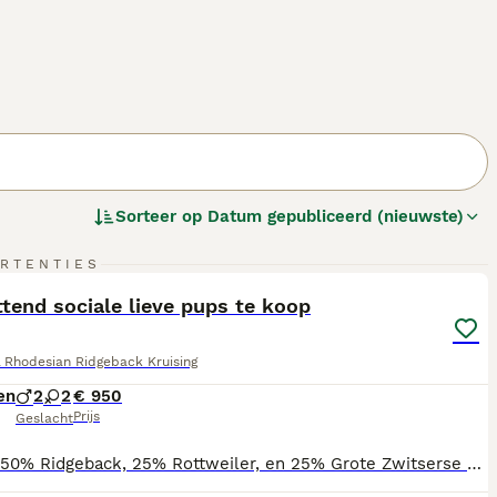
Sorteer op
Datum gepubliceerd (nieuwste)
7
4
RTENTIES
ST
tend sociale lieve pups te koop
& Rhodesian Ridgeback Kruising
en
2
2
€ 950
Prijs
Geslacht
Dir zijn 50% Ridgeback, 25% Rottweiler, en 25% Grote Zwitserse Sennen pups. De pups zijn opgegroeid op de boerderij, ze zijn erg aanhankelijk, komen veel buiten en zijn nu opzoek naar een nieuw huisje. Ook gaan ze af en toe mee naar nieuwe plekken. Ook hier zijn ze niet bang en erg sociaal