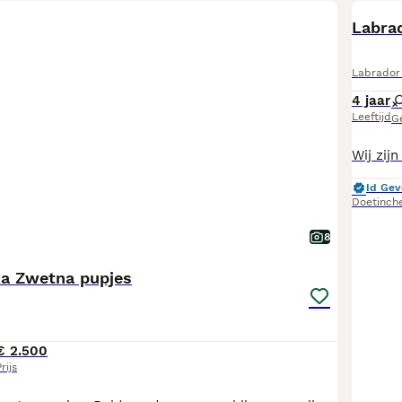
Labrad
Labrador 
4 jaar
Leeftijd
G
Id Gev
Doetinch
8
a Zwetna pupjes
€ 2.500
rijs