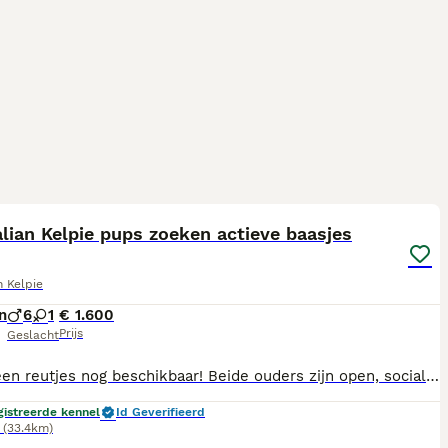
25
1
lian Kelpie pups zoeken actieve baasjes
n Kelpie
n
6
1
€ 1.600
Prijs
Geslacht
NB: Alleen reutjes nog beschikbaar! Beide ouders zijn open, sociale, veelzijdige en actieve honden. De pups zijn geschikt voor mensen die er activiteiten mee gaan ondernemen. Pups worden op karakter en gedrag bij de schapen getest in week 6/7.
gistreerde kennel
Id Geverifieerd
(33.4km)