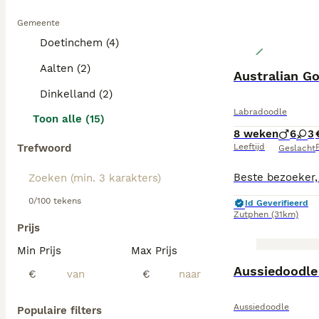
Gemeente
Doetinchem (4)
Aalten (2)
Australian G
Dinkelland (2)
Labradoodle
Toon alle (15)
8 weken
6
3
Trefwoord
Leeftijd
P
Geslacht
0/100 tekens
Id Geverifieerd
Zutphen
(31km)
Prijs
Min Prijs
Max Prijs
BOOST
Aussiedoodle
€
€
Aussiedoodle
Populaire filters