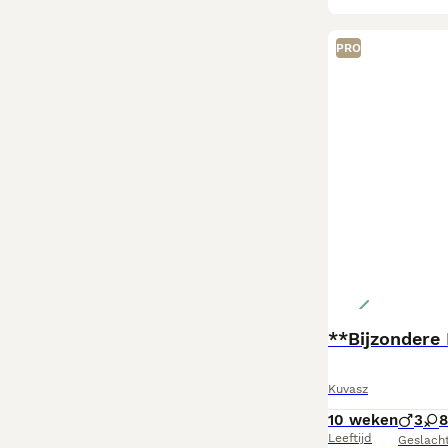
PRO
Kuvasz
10 weken
3
8
Leeftijd
Geslach