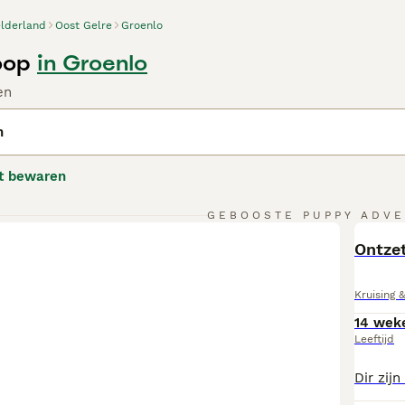
lderland
Oost Gelre
Groenlo
oop
in Groenlo
en
n
t bewaren
GEBOOSTE PUPPY ADVE
BOO
Ontzet
Kruising 
14 wek
Leeftijd