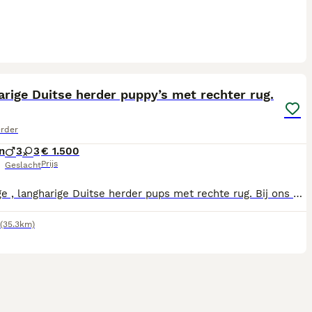
24
rige Duitse herder puppy’s met rechter rug.
erder
n
3
3
€ 1.500
Prijs
Geslacht
Prachtige , langharige Duitse herder pups met rechte rug. Bij ons op de boerderij is een nestje langharige Duitse herderpups geboren. De vader en moeder van de pups zijn beiden bij ons aanwezig op de boerderij. Het zijn prachtige, lieve en waakse honden waar onze kinderen dol op zijn. De pups groeien samen met onze kinderen en andere dieren op, op de boerderij. Als de pups het ouderlijk nest verlaten zijn ze gesocialiseerd ,hebben een chip worden ingeënt en zijn meerdere keren ontwormd. Ze krijgen van de dierenarts een officiële gezondheidsverklaring met hun eigen Europees paspoort. Voor reserveringen of meer informatie mag u bellen voor 22.00 uur naar telefoonnummer 06-18141467.
(35.3km)