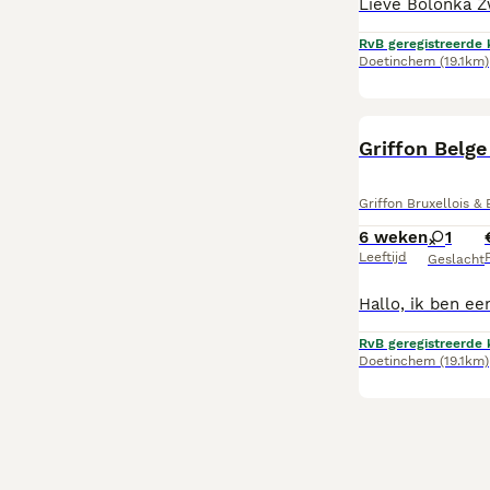
RvB geregistreerde 
Doetinchem
(19.1km)
Griffon Bruxellois &
6 weken
1
Leeftijd
P
Geslacht
RvB geregistreerde 
Doetinchem
(19.1km)