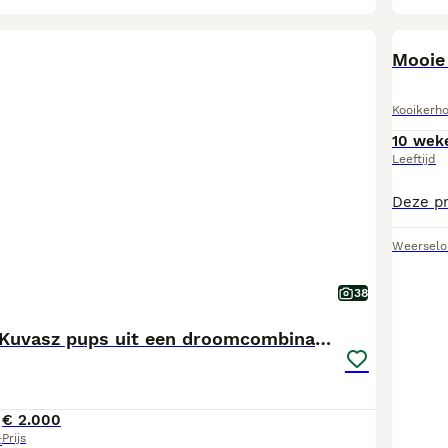
Mooie 
Kooikerho
10 wek
Leeftijd
Weerselo
38
**Bijzondere Kuvasz pups uit een droomcombinatie**
€ 2.000
Prijs
t