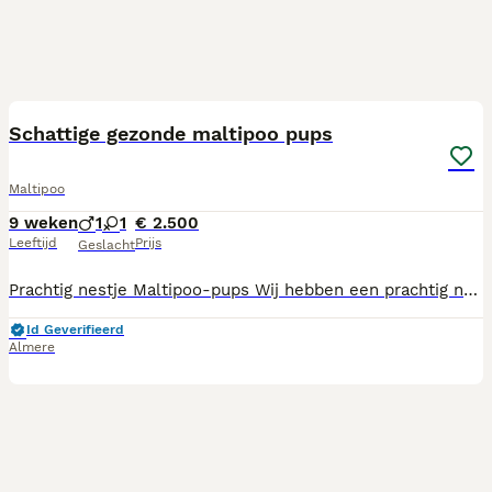
8
BOOST
Schattige gezonde maltipoo pups
Maltipoo
9 weken
1
1
€ 2.500
Leeftijd
Prijs
Geslacht
Prachtig nestje Maltipoo-pups Wij hebben een prachtig nestje Maltipoo-pups beschikbaar. Heeft u geen vakantieplannen? Dan is dit een mooie kans om een lieve pup in huis te nemen. De moeder is bij ons aanwezig . Het is haar eerste nestje en zij is patella-vrij getest. De vader is een Toy Poedel, eveneens patella-vrij en ECVO-goedgekeurd. Een groot voordeel van dit ras is dat de honden nauwelijks verharen en geen typische hondengeur hebben. Onze pups zullen een volwassen gewicht bereiken van ongeveer 2,5 tot 4 kg. Alle pups zijn: • ingeënt; • meerdere keren ontwormd; • door de dierenarts nagekeken en gezond verklaard; • gechipt en geregistreerd; • in het bezit van een Europees dierenpaspoort. Wij beschikken over een UBN-nummer en het diploma Houden van Honden en Katten. Bij aankoop van een pup ontvangt u een koopovereenkomst, zodat u zekerheid en garantie heeft. Wilt u een afspraak maken om de pups te bezoeken? Dan verzoeken wij u vriendelijk telefonisch contact met ons op te nemen. Wij geven de voorkeur aan een persoonlijk gesprek. U bent van harte welkom om de pups vrijblijvend te komen bekijken. Is er een klik, dan kunt u een pup reserveren. De reserveringskosten bedragen € 250. Prijs: € 2.500 Wij reageren niet op biedingen, e-mails of WhatsApp-berichten. Bent u serieus geïnteresseerd, dan nodigen wij u van harte uit om telefonisch contact op te nemen en langs te komen.
Id Geverifieerd
Almere