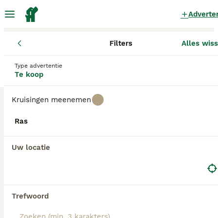
Adverte
Filters
Alles wis
Pups
Flevoland
Almere
Type advertentie
Pups te koop
in Almere
Te koop
3 Pups gevonden
Kruisingen meenemen
Alle rassen
Filters
Ras
Zoekopdracht bewaren
Sorteer
Uw locatie
BOOST
Trefwoord