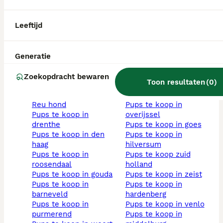
grijs pups
pups te koop in
mini hondje kopen
zoetermeer
niet-rashonden pups
pups te koop in
Leeftijd
te koop
apeldoorn
wit pups
pups te koop groningen
abrikoos pups
pups te koop in zwolle
Generatie
hond met stamboom
pups te koop in oss
zwart pups
pups te koop in
Zoekopdracht bewaren
Toon resultaten
(
0
)
volwassen honden
enschede
teef hond
pups te koop in assen
reu hond
pups te koop in
pups te koop in
overijssel
drenthe
pups te koop in goes
pups te koop in den
pups te koop in
haag
hilversum
pups te koop in
pups te koop zuid
roosendaal
holland
pups te koop in gouda
pups te koop in zeist
pups te koop in
pups te koop in
barneveld
hardenberg
pups te koop in
pups te koop in venlo
purmerend
pups te koop in