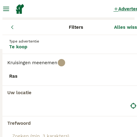
Adverte
Filters
Alles wis
Pups
Waals Gewest
Type advertentie
Pups te koop
in Waals Gewest
Te koop
0 Pups gevonden
Kruisingen meenemen
Alle rassen
Filters
Ras
Zoekopdracht bewaren
Sorteer
Uw locatie
Trefwoord