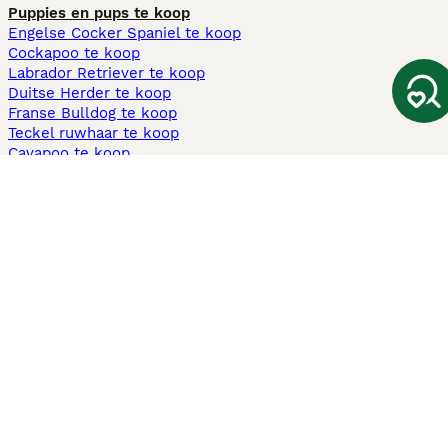
Puppies en pups te koop
Engelse Cocker Spaniel te koop
Cockapoo te koop
Labrador Retriever te koop
Duitse Herder te koop
Franse Bulldog te koop
Teckel ruwhaar te koop
Cavapoo te koop
Andere populaire pagina's
Honden te koop in Amsterdam
Pups te koop Limburg​
Pups te koop Friesland​
Honden te koop in Gelderland
Honden te koop in Den Haag
Honden te koop in Enschede
Adopteer hond in Nederland
Informatie
Over ons
Privacybeleid