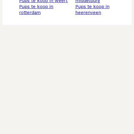
pups te koop in weert
middelburg
pups te koop in
pups te koop in
rotterdam
heerenveen