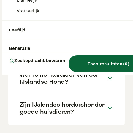
Mannelijk
Vrouwelijk
Waarom heeft IJsland
honden verboden?
Leeftijd
Blaffen IJslandse
Generatie
herdershonden veel?
Zoekopdracht bewaren
Toon resultaten
(
0
)
Wat is het karakter van een
IJslandse Hond?
Zijn IJslandse herdershonden
goede huisdieren?