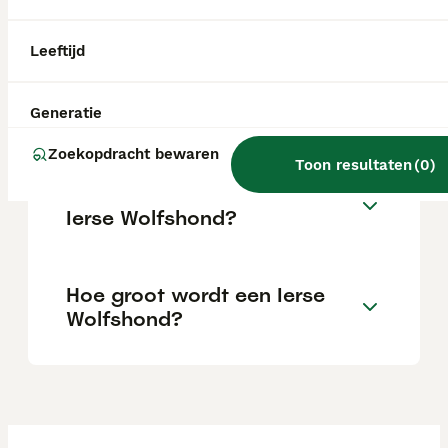
maandelijkse kosten voor verzorging en
verzekering zijn substantieel.
Leeftijd
Is een Ierse Wolfshond
gevaarlijk?
Generatie
Zoekopdracht bewaren
Toon resultaten
(
0
)
Wat is het karakter van een
Ierse Wolfshond?
Hoe groot wordt een Ierse
Wolfshond?