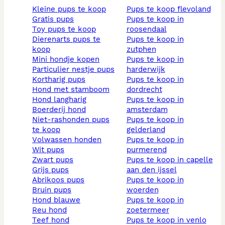
kleine pups te koop
pups te koop flevoland
gratis pups
pups te koop in
toy pups te koop
roosendaal
dierenarts pups te
pups te koop in
koop
zutphen
mini hondje kopen
pups te koop in
particulier nestje pups
harderwijk
kortharig pups
pups te koop in
hond met stamboom
dordrecht
hond langharig
pups te koop in
boerderij hond
amsterdam
niet-rashonden pups
pups te koop in
te koop
gelderland
volwassen honden
pups te koop in
wit pups
purmerend
zwart pups
pups te koop in capelle
grijs pups
aan den ijssel
abrikoos pups
pups te koop in
bruin pups
woerden
hond blauwe
pups te koop in
reu hond
zoetermeer
teef hond
pups te koop in venlo