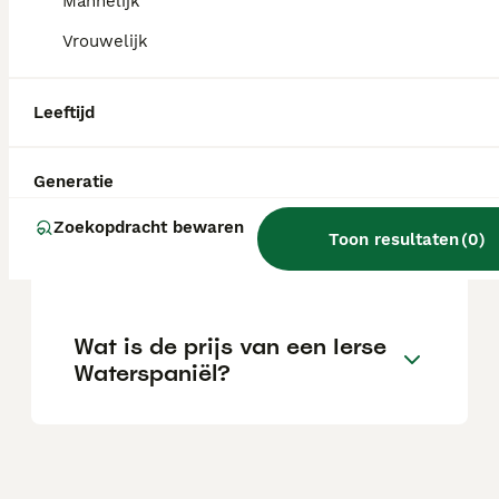
Mannelijk
uithoudingsvermogen; hij is trouw aan zijn
baas en heeft gevoel voor humor.
Vrouwelijk
Leeftijd
Zijn Ierse waterspaniëls
goede honden?
Generatie
Zoekopdracht bewaren
Wat zijn de zeldzame kleuren
Toon resultaten
(
0
)
van Ierse waterspaniëls?
Wat is de prijs van een Ierse
Waterspaniël?