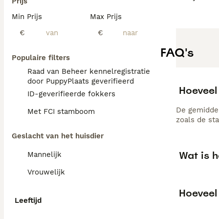
Prijs
Min Prijs
Max Prijs
€
€
FAQ's
Populaire filters
Raad van Beheer kennelregistratie
door PuppyPlaats geverifieerd
Hoeveel 
ID-geverifieerde fokkers
De gemiddel
Met FCI stamboom
zoals de st
Geslacht van het huisdier
Wat is h
Mannelijk
Vrouwelijk
Hoeveel 
Leeftijd