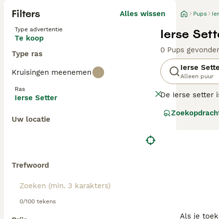
Filters
Alles wissen
Pups
Ie
Type advertentie
Ierse Set
Te koop
0 Pups gevonde
Type ras
Ierse Sett
Kruisingen meenemen
Alleen puur
Ras
De Ierse setter 
Ierse Setter
de jaren heen zo
Zoekopdrach
werkhonden.
Uw locatie
Lees onze
Ierse
Trefwoord
0/100 tekens
Als je toe