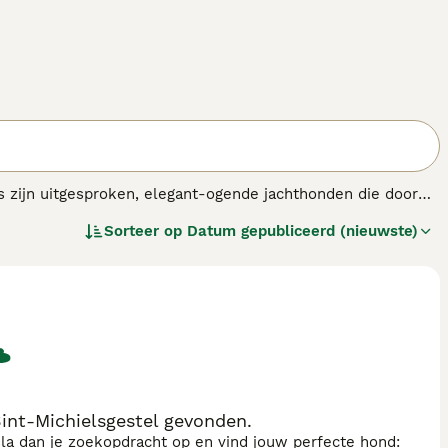
ers zijn uitgesproken, elegant-ogende jachthonden die door
 en als werkhonden. Ze zijn oorspronkelijk gefokt als
Sorteer op
Datum gepubliceerd (nieuwste)
int-Michielsgestel gevonden.
sla dan je zoekopdracht op en vind jouw perfecte hond: