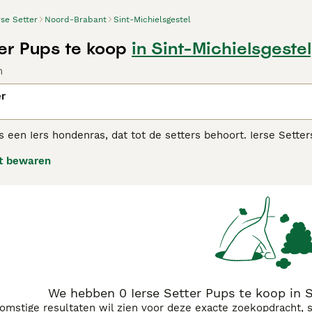
rse Setter
Noord-Brabant
Sint-Michielsgestel
ter Pups te koop
in Sint-Michielsgestel
n
er
is een Iers hondenras, dat tot de setters behoort. Ierse Sett
wel populair zijn geweest in de showring, in huiselijke kring
t bewaren
 Setter koopadvies pagina
voor informatie over dit hondenras.
We hebben 0 Ierse Setter Pups te koop in S
komstige resultaten wil zien voor deze exacte zoekopdracht, 