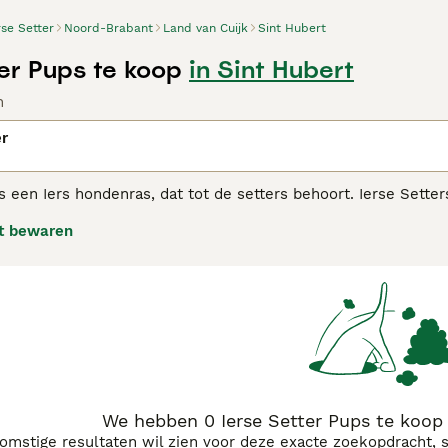
rse Setter
Noord-Brabant
Land van Cuijk
Sint Hubert
ter Pups te koop
in Sint Hubert
n
er
is een Iers hondenras, dat tot de setters behoort. Ierse Sett
wel populair zijn geweest in de showring, in huiselijke kring
t bewaren
 Setter koopadvies pagina
voor informatie over dit hondenras.
We hebben 0 Ierse Setter Pups te koop 
komstige resultaten wil zien voor deze exacte zoekopdracht, 