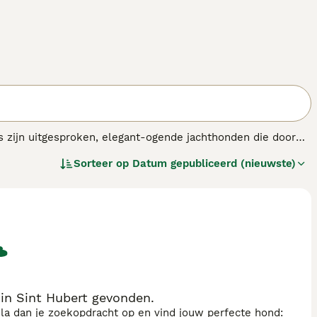
ers zijn uitgesproken, elegant-ogende jachthonden die door
 en als werkhonden. Ze zijn oorspronkelijk gefokt als
Sorteer op
Datum gepubliceerd (nieuwste)
in Sint Hubert gevonden.
sla dan je zoekopdracht op en vind jouw perfecte hond: