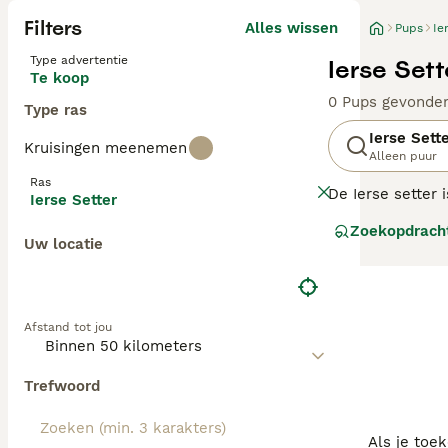
Filters
Alles wissen
Pups
Ie
Type advertentie
Ierse Set
Te koop
0 Pups gevonde
Type ras
Ierse Sett
Kruisingen meenemen
Alleen puur
Ras
De Ierse setter 
Ierse Setter
de jaren heen zo
Zoekopdrach
werkhonden.
Uw locatie
Lees onze
Ierse
Afstand tot jou
Trefwoord
Als je toe