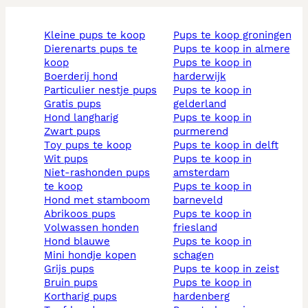
kleine pups te koop
pups te koop groningen
dierenarts pups te
pups te koop in almere
koop
pups te koop in
boerderij hond
harderwijk
particulier nestje pups
pups te koop in
gratis pups
gelderland
hond langharig
pups te koop in
zwart pups
purmerend
toy pups te koop
pups te koop in delft
wit pups
pups te koop in
niet-rashonden pups
amsterdam
te koop
pups te koop in
hond met stamboom
barneveld
abrikoos pups
pups te koop in
volwassen honden
friesland
hond blauwe
pups te koop in
mini hondje kopen
schagen
grijs pups
pups te koop in zeist
bruin pups
pups te koop in
kortharig pups
hardenberg