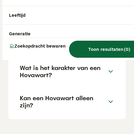
Zijn Hovawarts goede
Leeftijd
gezinshonden?
Generatie
Hoeveel kost een Hovawart?
Zoekopdracht bewaren
Toon resultaten
(
0
)
Wat is het karakter van een
Hovawart?
Kan een Hovawart alleen
zijn?