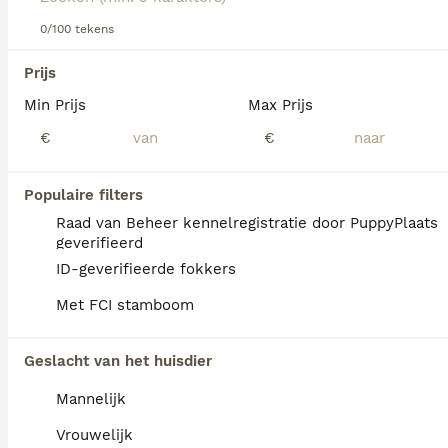
Lees onze
Hovawart adviespagina
voor informatie over dit
hondenras.
0/100 tekens
We hebben 0 Hovawart Pups te koop in
Noord-Holland gevonden.
Prijs
Als je toekomstige resultaten wil zien voor deze 
Min Prijs
Max Prijs
exacte zoekopdracht, sla dan je zoekopdracht op en 
vind jouw perfecte hond:
€
€
Zoekopdracht bewaren
Populaire filters
Raad van Beheer kennelregistratie door PuppyPlaats
FAQ's
geverifieerd
ID-geverifieerde fokkers
Met FCI stamboom
Hoeveel kost een Hovawart
pup?
Geslacht van het huisdier
De aanschaf van een Hovawart pup vraagt
Mannelijk
een aanzienlijke investering die varieert
afhankelijk van de fokker.
Vrouwelijk