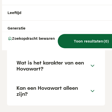
afhankelijk van de fokker.
Leeftijd
Zijn Hovawarts goede
gezinshonden?
Generatie
Zoekopdracht bewaren
Toon resultaten
(
0
)
Hoeveel kost een Hovawart?
Wat is het karakter van een
Hovawart?
Kan een Hovawart alleen
zijn?