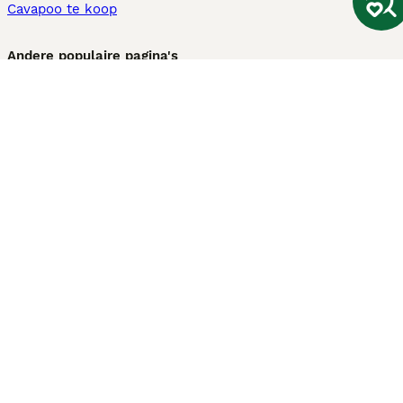
Cavapoo te koop
Andere populaire pagina's
Honden te koop in Amsterdam
Pups te koop Limburg​
Pups te koop Friesland​
Honden te koop in Gelderland
Honden te koop in Den Haag
Honden te koop in Enschede
Adopteer hond in Nederland
Informatie
Over ons
Privacybeleid
Support
Pers
Voorwaarden
Pups verkopen
Honden test