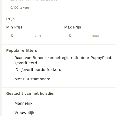
Lees onze
0/100 tekens
Hovawart adviespagina
voor informatie over dit
hondenras.
We hebben 0 Hovawart Pups te koop in Mill
Prijs
en Sint Hubert gevonden.
Min Prijs
Max Prijs
Als je toekomstige resultaten wil zien voor deze 
exacte zoekopdracht, sla dan je zoekopdracht op en 
€
€
vind jouw perfecte hond:
Zoekopdracht bewaren
Populaire filters
Raad van Beheer kennelregistratie door PuppyPlaats
geverifieerd
FAQ's
ID-geverifieerde fokkers
Met FCI stamboom
Hoeveel kost een Hovawart
Geslacht van het huisdier
pup?
Mannelijk
De aanschaf van een Hovawart pup vraagt
een aanzienlijke investering die varieert
Vrouwelijk