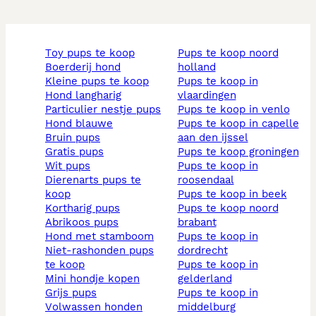
toy pups te koop
pups te koop noord
boerderij hond
holland
kleine pups te koop
pups te koop in
hond langharig
vlaardingen
particulier nestje pups
pups te koop in venlo
hond blauwe
pups te koop in capelle
bruin pups
aan den ijssel
gratis pups
pups te koop groningen
wit pups
pups te koop in
dierenarts pups te
roosendaal
koop
pups te koop in beek
kortharig pups
pups te koop noord
abrikoos pups
brabant
hond met stamboom
pups te koop in
niet-rashonden pups
dordrecht
te koop
pups te koop in
mini hondje kopen
gelderland
grijs pups
pups te koop in
volwassen honden
middelburg