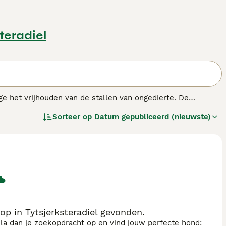
steradiel
het vrijhouden van de stallen van ongedierte. De
tterdamse haven vanuit Duitsland. Vlak na de Tweede
Sorteer op
Datum gepubliceerd (nieuwste)
het tot 1973 duurde voor de Hollandse smoushond weer in de
op 1 april 1978 werd de Hollandse Smoushonden Club
olgd, wat ook inhoudt, dat honden alleen in Nederland
 in Tytsjerksteradiel gevonden.
sla dan je zoekopdracht op en vind jouw perfecte hond: