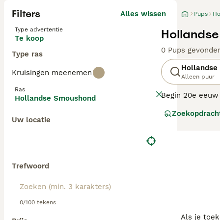
Filters
Alles wissen
Pups
Ho
Type advertentie
Hollandse
Te koop
0 Pups gevonde
Type ras
Hollandse
Kruisingen meenemen
Alleen puur
Ras
Begin 20e eeuw 
Hollandse Smoushond
herkomst is nie
Zoekopdrach
Wereldoorlog we
Uw locatie
belangstelling 
opgericht. Vanw
geplaatst worde
Lees onze Holla
Trefwoord
0/100 tekens
Als je toe