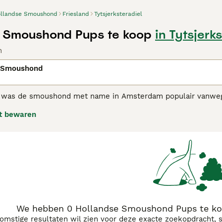
llandse Smoushond
Friesland
Tytsjerksteradiel
 Smoushond Pups te koop
in Tytsjerk
n
 Smoushond
was de smoushond met name in Amsterdam populair vanwege 
t helemaal bekend, maar ze kwamen waarschijnlijk via de Ro
t bewaren
rd het laatste nest in het stamboek bijgeschreven, waarna 
kwam. Enige liefhebbers startten een terugfokprogramma en 
ege het terugfokprogramma worden alle honden intensief gev
n.
ndse Smoushond adviespagina voor informatie over dit ras.
We hebben 0 Hollandse Smoushond Pups te koop
komstige resultaten wil zien voor deze exacte zoekopdracht, 