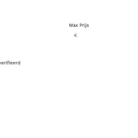
Max Prijs
€
erifieerd