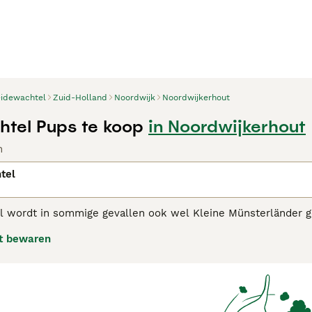
idewachtel
Zuid-Holland
Noordwijk
Noordwijkerhout
tel Pups te koop
in Noordwijkerhout
n
tel
 wordt in sommige gevallen ook wel Kleine Münsterländer 
. De Heidewachtel is niet alleen bijzonder geschikt als jacht
t bewaren
grijk is wel dat deze van nature energieke hond voldoende li
wachtel adviespagina voor informatie over dit hondenras.