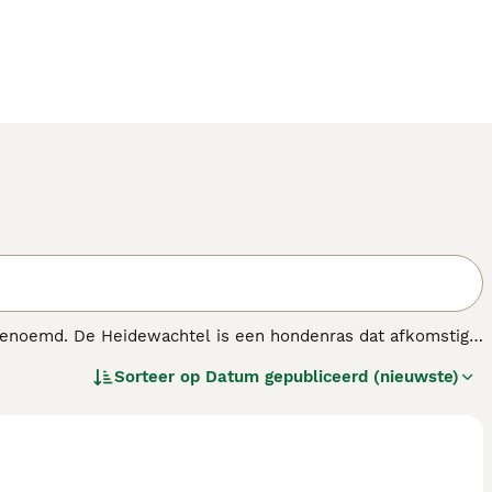
genoemd. De Heidewachtel is een hondenras dat afkomstig
hond, maar vindt tegenwoordig steeds vaker zijn plaats binnen
Sorteer op
Datum gepubliceerd (nieuwste)
chaamsbeweging krijgt.