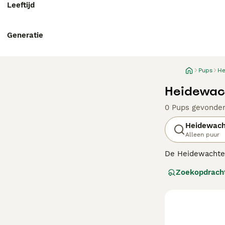
Leeftijd
Generatie
Pups
He
Heidewach
0 Pups gevonde
Heidewach
Alleen puur
De Heidewachtel
is uit Duitsland
Zoekopdrach
het gezin. Belan
Lees onze Heide