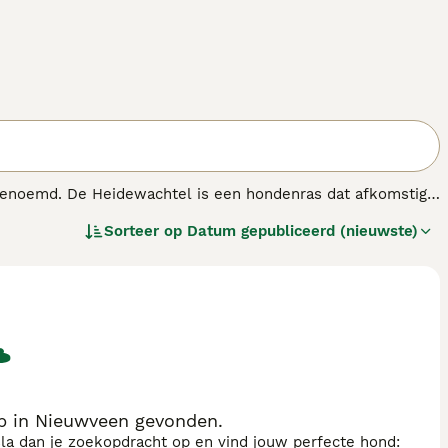
genoemd. De Heidewachtel is een hondenras dat afkomstig
hond, maar vindt tegenwoordig steeds vaker zijn plaats binnen
Sorteer op
Datum gepubliceerd (nieuwste)
chaamsbeweging krijgt.
p in Nieuwveen gevonden.
sla dan je zoekopdracht op en vind jouw perfecte hond: