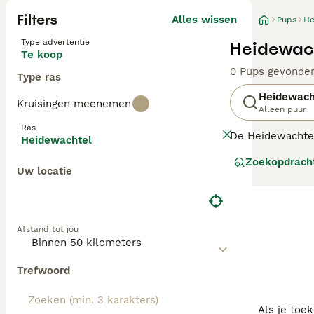
Filters
Alles wissen
Pups
He
Type advertentie
Heidewach
Te koop
0 Pups gevonde
Type ras
Heidewach
Kruisingen meenemen
Alleen puur
Ras
De Heidewachtel
Heidewachtel
is uit Duitsland
Zoekopdrach
het gezin. Belan
Uw locatie
Lees onze Heide
Afstand tot jou
Trefwoord
Als je toe