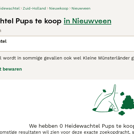
idewachtel
Zuid-Holland
Nieuwkoop
Nieuwveen
tel Pups te koop
in Nieuwveen
n
tel
 wordt in sommige gevallen ook wel Kleine Münsterländer 
. De Heidewachtel is niet alleen bijzonder geschikt als jacht
t bewaren
grijk is wel dat deze van nature energieke hond voldoende li
wachtel adviespagina voor informatie over dit hondenras.
We hebben 0 Heidewachtel Pups te koo
komstige resultaten wil zien voor deze exacte zoekopdracht, 