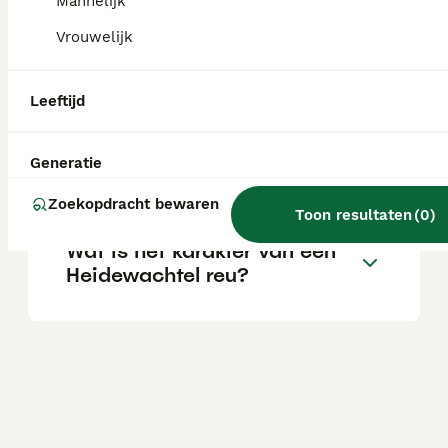
Mannelijk
Vrouwelijk
Wat is het karakter van een
Heidewachtel hond?
Leeftijd
Wat is de levensverwachting
Generatie
van een Heidewachtel?
Zoekopdracht bewaren
Toon resultaten
(
0
)
Wat is het karakter van een
Heidewachtel reu?