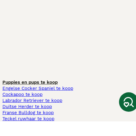
Puppies en pups te koop
Engelse Cocker Spaniel te koop
Cockapoo te koop
Labrador Retriever te koop
Duitse Herder te koop
Franse Bulldog te koop
Teckel ruwhaar te koop
Cavapoo te koop