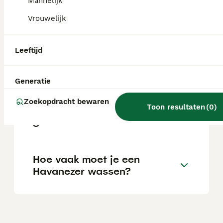
Mannelijk
Vrouwelijk
Is een Havanezer lief?
Leeftijd
Blaft een Havanezer veel?
Generatie
Zoekopdracht bewaren
Toon resultaten
(
0
)
Hoe oud worden Havanezers
gemiddeld?
Hoe vaak moet je een
Havanezer wassen?