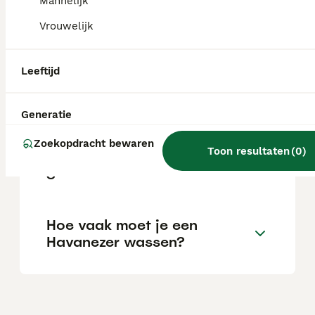
Mannelijk
Vrouwelijk
Is een Havanezer lief?
Leeftijd
Blaft een Havanezer veel?
Generatie
Zoekopdracht bewaren
Toon resultaten
(
0
)
Hoe oud worden Havanezers
gemiddeld?
Hoe vaak moet je een
Havanezer wassen?