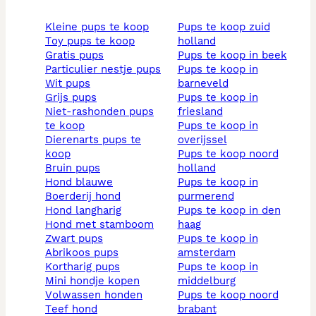
kleine pups te koop
pups te koop zuid
toy pups te koop
holland
gratis pups
pups te koop in beek
particulier nestje pups
pups te koop in
wit pups
barneveld
grijs pups
pups te koop in
niet-rashonden pups
friesland
te koop
pups te koop in
dierenarts pups te
overijssel
koop
pups te koop noord
bruin pups
holland
hond blauwe
pups te koop in
boerderij hond
purmerend
hond langharig
pups te koop in den
hond met stamboom
haag
zwart pups
pups te koop in
abrikoos pups
amsterdam
kortharig pups
pups te koop in
mini hondje kopen
middelburg
volwassen honden
pups te koop noord
teef hond
brabant