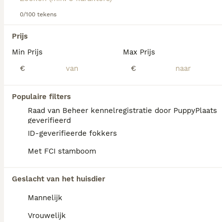
Lees onze
Grote Münsterländer adviespagina
voor
informatie over dit hondenras.
0/100 tekens
We hebben 0 Grote Münsterländer Pups te
Prijs
koop in Oldambt gevonden.
Min Prijs
Max Prijs
Als je toekomstige resultaten wil zien voor deze 
exacte zoekopdracht, sla dan je zoekopdracht op en 
€
€
vind jouw perfecte hond:
Zoekopdracht bewaren
Populaire filters
Raad van Beheer kennelregistratie door PuppyPlaats
geverifieerd
FAQ's
ID-geverifieerde fokkers
Met FCI stamboom
Waarom heeft mijn puppy
Geslacht van het huisdier
grote poten?
Mannelijk
Grote poten bij een pup duiden doorgaans
op een grotere volwassen hond. Als de
Vrouwelijk