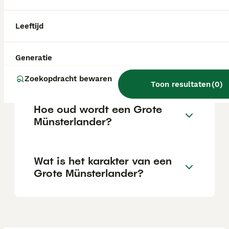
poten onevenredig groot zijn in verhouding
tot het lijf, gaat de pup waarschijnlijk nog
flink groeien.
Leeftijd
Wat kost een Grote
Generatie
Münsterlander pup?
Zoekopdracht bewaren
Toon resultaten
(
0
)
Hoe oud wordt een Grote
Münsterlander?
Wat is het karakter van een
Grote Münsterlander?