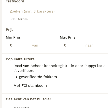
Trefwoord
Lees onze
Grote Münsterländer adviespagina
voor
informatie over dit hondenras.
We hebben 0 Grote Münsterländer Pups te
0/100 tekens
koop in Eibergen gevonden.
Als je toekomstige resultaten wil zien voor deze 
Prijs
exacte zoekopdracht, sla dan je zoekopdracht op en 
vind jouw perfecte hond:
Min Prijs
Max Prijs
€
€
Zoekopdracht bewaren
Populaire filters
FAQ's
Raad van Beheer kennelregistratie door PuppyPlaats
geverifieerd
ID-geverifieerde fokkers
Waarom heeft mijn puppy
Met FCI stamboom
grote poten?
Grote poten bij een pup duiden doorgaans
Geslacht van het huisdier
op een grotere volwassen hond. Als de