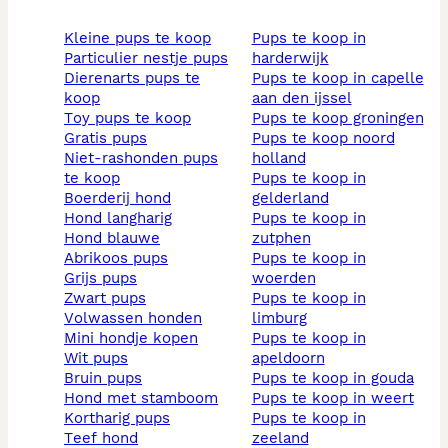
kleine pups te koop
pups te koop in
particulier nestje pups
harderwijk
dierenarts pups te
pups te koop in capelle
koop
aan den ijssel
toy pups te koop
pups te koop groningen
gratis pups
pups te koop noord
niet-rashonden pups
holland
te koop
pups te koop in
boerderij hond
gelderland
hond langharig
pups te koop in
hond blauwe
zutphen
abrikoos pups
pups te koop in
grijs pups
woerden
zwart pups
pups te koop in
volwassen honden
limburg
mini hondje kopen
pups te koop in
wit pups
apeldoorn
bruin pups
pups te koop in gouda
hond met stamboom
pups te koop in weert
kortharig pups
pups te koop in
teef hond
zeeland