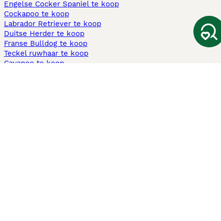
Engelse Cocker Spaniel te koop
Cockapoo te koop
Labrador Retriever te koop
Duitse Herder te koop
Franse Bulldog te koop
Teckel ruwhaar te koop
Cavapoo te koop
Andere populaire pagina's
Honden te koop in Amsterdam
Pups te koop Limburg​
Pups te koop Friesland​
Honden te koop in Gelderland
Honden te koop in Den Haag
Honden te koop in Enschede
Adopteer hond in Nederland
Informatie
Over ons
Privacybeleid
Support