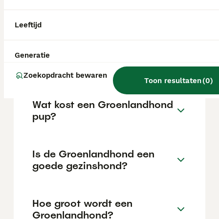
doorgaans op een wachtlijst bij een fokker.
Reken voor een goed gefokte rashond op
een stevige investering.
Leeftijd
Wat is het karakter van een
Generatie
Groenlandhond?
Zoekopdracht bewaren
Toon resultaten
(
0
)
Wat kost een Groenlandhond
pup?
Is de Groenlandhond een
goede gezinshond?
Hoe groot wordt een
Groenlandhond?