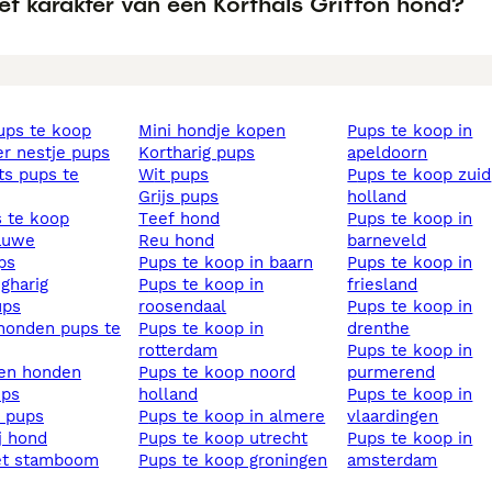
et karakter van een Korthals Griffon hond?
pups te koop
mini hondje kopen
pups te koop in
ier nestje pups
kortharig pups
apeldoorn
wit pups
pups te koop zuid
grijs pups
holland
s te koop
teef hond
pups te koop in
lauwe
reu hond
barneveld
ups
pups te koop in baarn
pups te koop in
ngharig
pups te koop in
friesland
ups
roosendaal
pups te koop in
pups te koop in
drenthe
rotterdam
pups te koop in
sen honden
pups te koop noord
purmerend
ups
holland
pups te koop in
s pups
pups te koop in almere
vlaardingen
ij hond
pups te koop utrecht
pups te koop in
et stamboom
pups te koop groningen
amsterdam