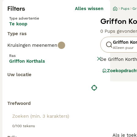
Filters
Alles wissen
Pups
Gr
Type advertentie
Griffon K
Te koop
0 Pups gevonde
Type ras
Griffon Ko
Kruisingen meenemen
Alleen puur
Ras
De Griffon Korth
Griffon Korthals
een ruwharige ja
Zoekopdrach
de Barbet en de 
Uw locatie
wordt ook wel g
Lees onze
Korth
Trefwoord
0/100 tekens
Als je toe