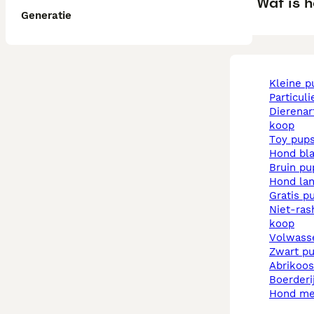
Wat is h
Generatie
kleine 
particul
dierenarts pups te
koop
toy pup
hond b
bruin p
hond la
gratis p
niet-rashonden pups te
koop
volwas
zwart p
abrikoo
boerder
hond m