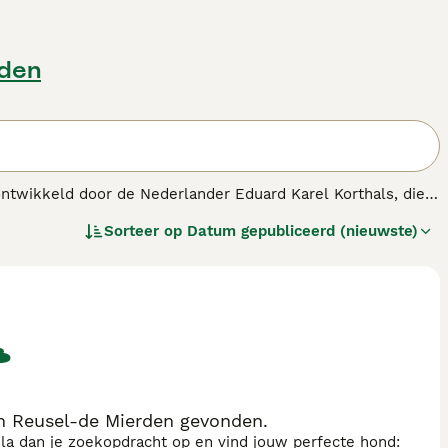
rden
ontwikkeld door de Nederlander Eduard Karel Korthals, die
nkrijk. Het ras is een kruising tussen de Braque français,
Sorteer op
Datum gepubliceerd (nieuwste)
jacht op zowel groot als klein wild. De Griffon Korthals
ras.
in Reusel-de Mierden gevonden.
sla dan je zoekopdracht op en vind jouw perfecte hond: