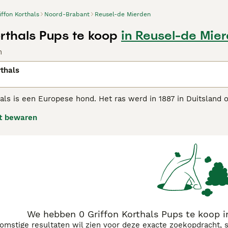
iffon Korthals
Noord-Brabant
Reusel-de Mierden
orthals Pups te koop
in Reusel-de Mie
n
rthals
als is een Europese hond. Het ras werd in 1887 in Duitsland 
chthond wilde fokken. De rasstandaard wordt bepaald door Fra
t bewaren
Pointer. Het is een jachthond, die kan worden gebruikt bij de 
ebruikt als gezelschapshond.
als Griffon koopadvies pagina
voor informatie over dit honden
We hebben 0 Griffon Korthals Pups te koop 
komstige resultaten wil zien voor deze exacte zoekopdracht, 