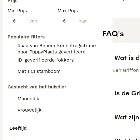
Prijs
Min Prijs
Max Prijs
€
€
FAQ's
Populaire filters
Raad van Beheer kennelregistratie
door PuppyPlaats geverifieerd
Wat is d
ID-geverifieerde fokkers
Een Griffon 
Met FCI stamboom
Geslacht van het huisdier
Is de Gr
Mannelijk
Vrouwelijk
Wat zij
Leeftijd