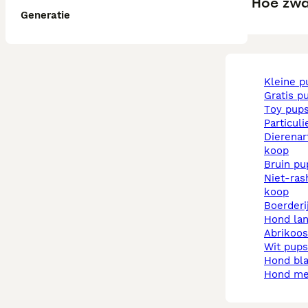
Hoe zwa
Generatie
kleine 
gratis p
toy pup
particul
dierenarts pups te
koop
bruin p
niet-rashonden pups te
koop
boerder
hond la
abrikoo
wit pups
hond b
hond m