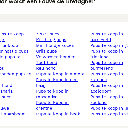
ar wordt een Fauve de Bretagne?
pups te koop
zwart pups
pups te koop in
ups
kortharig pups
barneveld
s te koop
mini hondje kopen
pups te koop in 
ier nestje pups
grijs pups
pups te koop in
volwassen honden
friesland
teef hond
pups te koop in
ups
reu hond
purmerend
pups te koop in almere
pups te koop in
pups te koop in den
zutphen
ij hond
haag
pups te koop in
ngharig
pups te koop in
apeldoorn
s pups
roosendaal
pups te koop in
pups te koop in
zeeland
lauwe
drenthe
pups te koop in l
et stamboom
pups te koop in beek
pups te koop in v