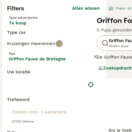
Filters
Alles wissen
Pups
Gr
Type advertentie
Griffon F
Te koop
0 Pups gevonde
Type ras
Griffon Fa
Kruisingen meenemen
Alleen puur
Ras
De Griffon Fauve
Griffon Fauve de Bretagne
Frankrijk. Vroeg
Zoekopdrach
Uw locatie
Lees onze Griff
Trefwoord
0/100 tekens
Als je toe