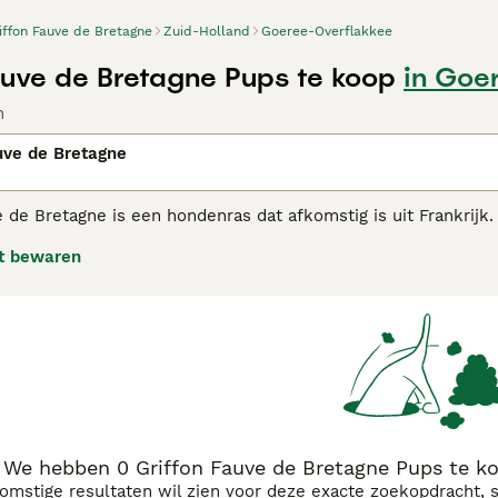
iffon Fauve de Bretagne
Zuid-Holland
Goeree-Overflakkee
auve de Bretagne Pups te koop
in Goe
n
uve de Bretagne
 de Bretagne is een hondenras dat afkomstig is uit Frankrijk.
er werd dit ras gebruikt als jager op klein wild, tegenwoordi
t bewaren
on Fauve de Bretagne adviespagina voor informatie over dit h
We hebben 0 Griffon Fauve de Bretagne Pups te k
komstige resultaten wil zien voor deze exacte zoekopdracht, 