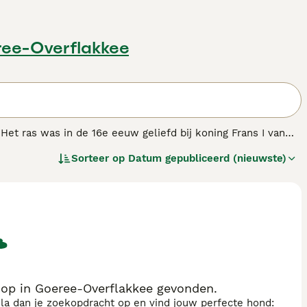
ree-Overflakkee
 Het ras was in de 16e eeuw geliefd bij koning Frans I van
g dient de hond als gezelschapshond.
Sorteer op
Datum gepubliceerd (nieuwste)
ondenras.
oop in Goeree-Overflakkee gevonden.
sla dan je zoekopdracht op en vind jouw perfecte hond: