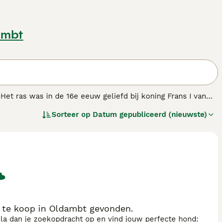
ambt
 Het ras was in de 16e eeuw geliefd bij koning Frans I van
g dient de hond als gezelschapshond.
Sorteer op
Datum gepubliceerd (nieuwste)
ondenras.
 te koop in Oldambt gevonden.
sla dan je zoekopdracht op en vind jouw perfecte hond: