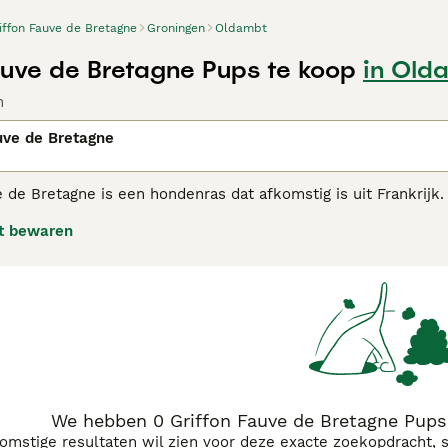
iffon Fauve de Bretagne
Groningen
Oldambt
auve de Bretagne Pups te koop
in Old
n
uve de Bretagne
 de Bretagne is een hondenras dat afkomstig is uit Frankrijk.
er werd dit ras gebruikt als jager op klein wild, tegenwoordi
t bewaren
on Fauve de Bretagne adviespagina voor informatie over dit h
We hebben 0 Griffon Fauve de Bretagne Pups
komstige resultaten wil zien voor deze exacte zoekopdracht, 