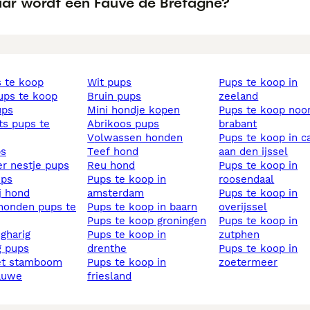
ar wordt een Fauve de Bretagne?
s te koop
wit pups
pups te koop in
pups te koop
bruin pups
zeeland
ups
mini hondje kopen
pups te koop noord
abrikoos pups
brabant
volwassen honden
pups te koop in capelle
ps
teef hond
aan den ijssel
ier nestje pups
reu hond
pups te koop in
ups
pups te koop in
roosendaal
ij hond
amsterdam
pups te koop in
pups te koop in baarn
overijssel
pups te koop groningen
pups te koop in
ngharig
pups te koop in
zutphen
ig pups
drenthe
pups te koop in
et stamboom
pups te koop in
zoetermeer
lauwe
friesland