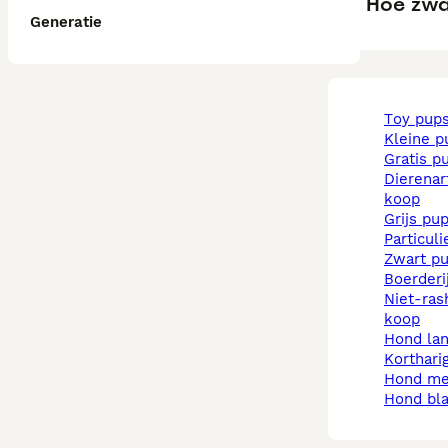
Hoe zwa
Generatie
toy pup
kleine 
gratis p
dierenarts pups te
koop
grijs pu
particul
zwart p
boerder
niet-rashonden pups te
koop
hond la
korthar
hond m
hond b