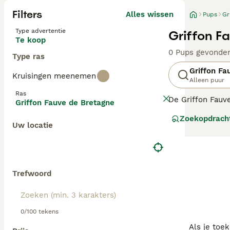
Filters
Alles wissen
Pups
Gr
Type advertentie
Griffon F
Te koop
0 Pups gevonde
Type ras
Griffon Fa
Kruisingen meenemen
Alleen puur
Ras
De Griffon Fauve
Griffon Fauve de Bretagne
Frankrijk. Vroeg
Zoekopdrach
Uw locatie
Lees onze Griff
Trefwoord
0/100 tekens
Als je toe