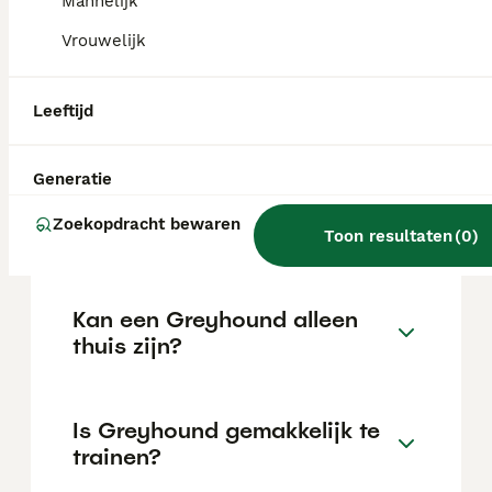
Mannelijk
de locatie.
Vrouwelijk
Wat is het karakter van een
Leeftijd
Greyhound?
Generatie
Hoeveel jaar leeft een
Zoekopdracht bewaren
Greyhound?
Toon resultaten
(
0
)
Kan een Greyhound alleen
thuis zijn?
Is Greyhound gemakkelijk te
trainen?