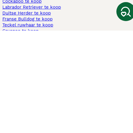
Cockapoo te koop
Labrador Retriever te koop
Duitse Herder te koop
Franse Bulldog te koop
Teckel ruwhaar te koop
Cavapoo te koop
Andere populaire pagina's
Honden te koop in Amsterdam
Pups te koop Limburg​
Pups te koop Friesland​
Honden te koop in Gelderland
Honden te koop in Den Haag
Honden te koop in Enschede
Adopteer hond in Nederland
Informatie
Over ons
Privacybeleid
Support
Pers