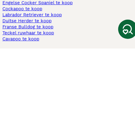
Engelse Cocker Spaniel te koop
Cockapoo te koop
Labrador Retriever te koop
Duitse Herder te koop
Franse Bulldog te koop
Teckel ruwhaar te koop
Cavapoo te koop
Andere populaire pagina's
Honden te koop in Amsterdam
Pups te koop Limburg​
Pups te koop Friesland​
Honden te koop in Gelderland
Honden te koop in Den Haag
Honden te koop in Enschede
Adopteer hond in Nederland
Informatie
Over ons
Privacybeleid
Support