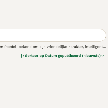
 Poedel, bekend om zijn vriendelijke karakter, intelligentie
F1BB
,
F2B
of
multigen Goldendoodle
— kunnen hun vachten
Sorteer op
Datum gepubliceerd (nieuwste)
okt voor minder verharing en een meer hypoallergene vacht.
B
en
F1BB
hebben een hoger percentage Poedel, waardoor
ndoodles bieden doorgaans meer voorspelbaarheid in
en makkelijk te trainen hond die dagelijks beweging en