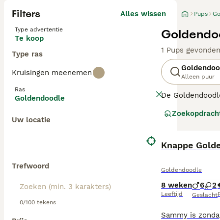
Filters
Alles wissen
Pups
Go
Type advertentie
Goldendoo
Te koop
1 Pups gevonde
Type ras
Goldendoo
Kruisingen meenemen
Alleen puur
Ras
De Goldendoodle 
Goldendoodle
en geschiktheid
Zoekopdrach
sterk variëren v
Uw locatie
F1 Goldendoodl
ze vaker een kr
Knappe Gold
vachtstructuur,
Trefwoord
Goldendoodle
Ongeacht de gen
regelmatige vach
8 weken
6
2
Leeftijd
P
Geslacht
0/100 tekens