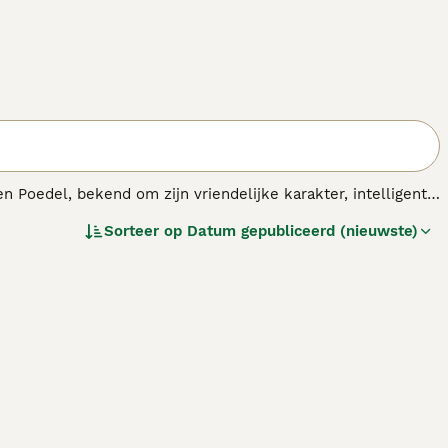
 Poedel, bekend om zijn vriendelijke karakter, intelligentie
F1BB
,
F2B
of
multigen Goldendoodle
— kunnen hun vachten
Sorteer op
Datum gepubliceerd (nieuwste)
okt voor minder verharing en een meer hypoallergene vacht.
B
en
F1BB
hebben een hoger percentage Poedel, waardoor
ndoodles bieden doorgaans meer voorspelbaarheid in
en makkelijk te trainen hond die dagelijks beweging en