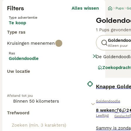
Filters
Alles wissen
Pups
Go
Type advertentie
Goldendoo
Te koop
1 Pups gevonde
Type ras
Goldendoo
Kruisingen meenemen
Alleen puur
Ras
De Goldendoodle 
Goldendoodle
en geschiktheid
Zoekopdrach
sterk variëren v
Uw locatie
F1 Goldendoodl
ze vaker een kr
Knappe Gold
vachtstructuur,
Afstand tot jou
Goldendoodle
Ongeacht de gen
regelmatige vach
8 weken
6
2
Trefwoord
Leeftijd
P
Geslacht