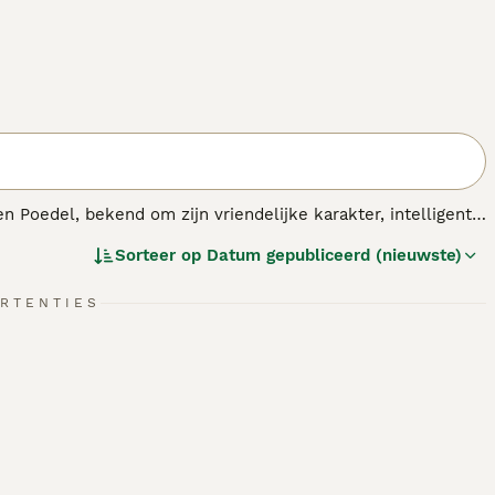
 Poedel, bekend om zijn vriendelijke karakter, intelligentie
F1BB
,
F2B
of
multigen Goldendoodle
— kunnen hun vachten
Sorteer op
Datum gepubliceerd (nieuwste)
okt voor minder verharing en een meer hypoallergene vacht.
B
en
F1BB
hebben een hoger percentage Poedel, waardoor
RTENTIES
ndoodles bieden doorgaans meer voorspelbaarheid in
en makkelijk te trainen hond die dagelijks beweging en