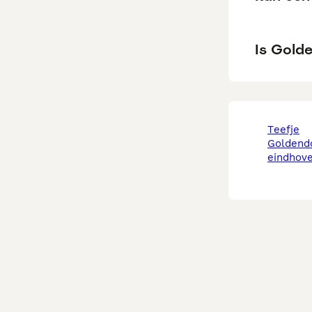
Is Golde
teefje
goldendoodle in
eindhov