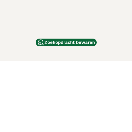
Zoekopdracht bewaren
dam
and
ag
de
d
ci Animali
Lancaster Puppies