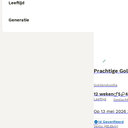
Leeftijd
Generatie
Prachtige Go
Goldendoodle
12 weken
5
4
Leeftijd
Geslach
Id Geverifieerd
Venlo
(48.6km)