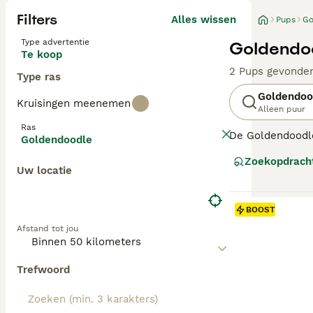
Filters
Alles wissen
Pups
Go
Type advertentie
Goldendoo
Te koop
2 Pups gevonde
Type ras
Goldendoo
Kruisingen meenemen
Alleen puur
Ras
De Goldendoodle 
Goldendoodle
en geschiktheid
Zoekopdrach
sterk variëren v
Uw locatie
F1 Goldendoodl
ze vaker een kr
BOOST
vachtstructuur,
Afstand tot jou
Ongeacht de gen
regelmatige vach
Trefwoord