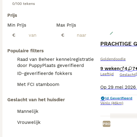
0/100 tekens
Prijs
Min Prijs
Max Prijs
€
€
PRACHTIGE 
Populaire filters
Raad van Beheer kennelregistratie
Goldendoodle
door PuppyPlaats geverifieerd
9 weken
4
7
ID-geverifieerde fokkers
Leeftijd
P
Geslacht
Met FCI stamboom
Id Geverifieerd
Geslacht van het huisdier
Venlo
(46km)
Mannelijk
Vrouwelijk
PRO