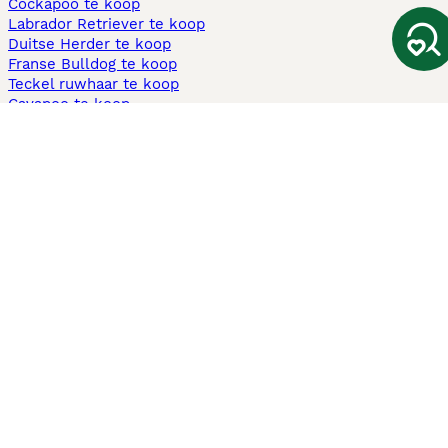
Cockapoo te koop
Labrador Retriever te koop
Duitse Herder te koop
Franse Bulldog te koop
Teckel ruwhaar te koop
Cavapoo te koop
Andere populaire pagina's
Honden te koop in Amsterdam
Pups te koop Limburg​
Pups te koop Friesland​
Honden te koop in Gelderland
Honden te koop in Den Haag
Honden te koop in Enschede
Adopteer hond in Nederland
Informatie
Over ons
Privacybeleid
Support
Pers