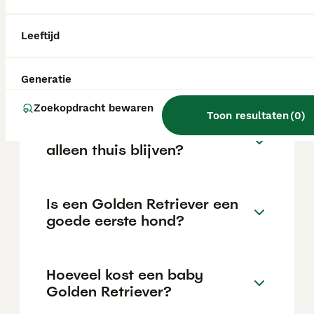
van de fokker en de locatie.
Leeftijd
Hoeveel kost één golden
retriever?
Generatie
Zoekopdracht bewaren
Toon resultaten
(
0
)
Kan een Golden Retriever
alleen thuis blijven?
Is een Golden Retriever een
goede eerste hond?
Hoeveel kost een baby
Golden Retriever?