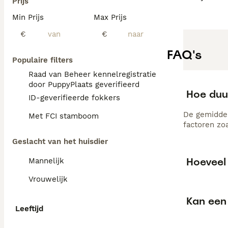
Prijs
Min Prijs
Max Prijs
€
€
FAQ's
Populaire filters
Raad van Beheer kennelregistratie
door PuppyPlaats geverifieerd
Hoe duu
ID-geverifieerde fokkers
De gemiddel
Met FCI stamboom
factoren zo
Geslacht van het huisdier
Hoeveel 
Mannelijk
Vrouwelijk
Kan een 
Leeftijd