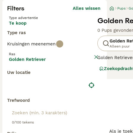
Filters
Alles wissen
Pups
Go
Type advertentie
Golden Re
Te koop
0 Pups gevonde
Type ras
Golden Ret
Kruisingen meenemen
Alleen puur
Ras
Golden Retrieve
Golden Retriever
rustig karakter 
Zoekopdrach
oorspronkelijk 
Uw locatie
gewaardeerd wo
Lees onze
Golde
Trefwoord
0/100 tekens
Als je toe