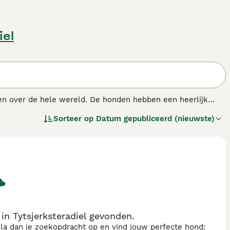
iel
ten over de hele wereld. De honden hebben een heerlijk
 de perfecte keuze maakt als familiehond. Ze werden
Sorteer op
Datum gepubliceerd (nieuwste)
rden nog steeds in het "veld" gezien omdat ze zo hoog
n Tytsjerksteradiel gevonden.
sla dan je zoekopdracht op en vind jouw perfecte hond: