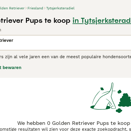
lden Retriever
Friesland
Tytsjerksteradiel
triever Pups te koop
in Tytsjerksterad
n
riever
rs zijn al vele jaren een van de meest populaire hondensoor
dat, in combinatie met hun intelligentie en trainbaarheid, ze
t bewaren
gefokt om "wild" te apporteren, en veel Golden Retrievers wo
rden om hun werkcapaciteiten.
n Retriever adviespagina
voor informatie over dit hondenras.
We hebben 0 Golden Retriever Pups te koop i
komstige resultaten wil zien voor deze exacte zoekopdracht, 