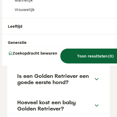
Mannelijk
van de fokker en de locatie.
Vrouwelijk
Hoeveel kost één golden
Leeftijd
retriever?
Generatie
Kan een Golden Retriever
Zoekopdracht bewaren
alleen thuis blijven?
Toon resultaten
(
0
)
Is een Golden Retriever een
goede eerste hond?
Hoeveel kost een baby
Golden Retriever?