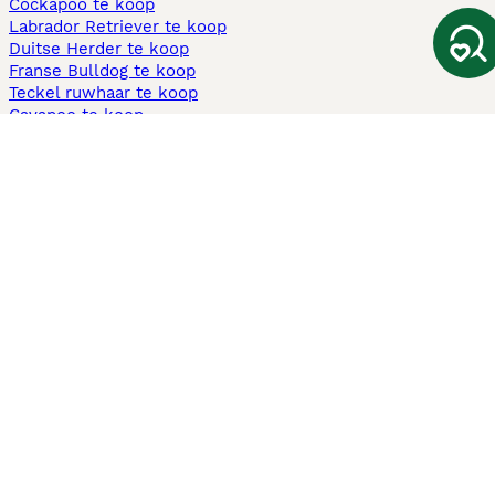
Cockapoo te koop
Labrador Retriever te koop
Duitse Herder te koop
Franse Bulldog te koop
Teckel ruwhaar te koop
Cavapoo te koop
Andere populaire pagina's
Honden te koop in Amsterdam
Pups te koop Limburg​
Pups te koop Friesland​
Honden te koop in Gelderland
Honden te koop in Den Haag
Honden te koop in Enschede
Adopteer hond in Nederland
Informatie
Over ons
Privacybeleid
Support
Pers