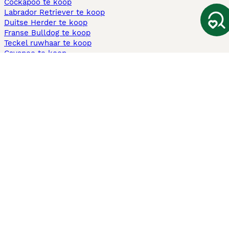
Cockapoo te koop
Labrador Retriever te koop
Duitse Herder te koop
Franse Bulldog te koop
Teckel ruwhaar te koop
Cavapoo te koop
Andere populaire pagina's
Honden te koop in Amsterdam
Pups te koop Limburg​
Pups te koop Friesland​
Honden te koop in Gelderland
Honden te koop in Den Haag
Honden te koop in Enschede
Adopteer hond in Nederland
Informatie
Over ons
Privacybeleid
Support
Pers