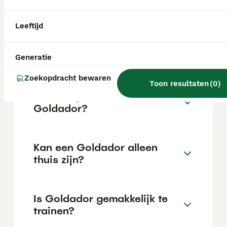
locatie.
Leeftijd
Wat is het karakter van een
Goldador?
Generatie
Zoekopdracht bewaren
Toon resultaten
(
0
)
Hoeveel jaar leeft een
Goldador?
Kan een Goldador alleen
thuis zijn?
Is Goldador gemakkelijk te
trainen?