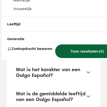
Mannelijk
goed in een kalm, liefdevol gezin.
Vrouwelijk
Wat is de prijs van een
Leeftijd
Galgo?
Generatie
¿Cuánto vale un galgo
Zoekopdracht bewaren
español?
Toon resultaten
(
0
)
Wat is het karakter van een
Galgo Español?
Wat is de gemiddelde leeftijd
van een Galgo Español?