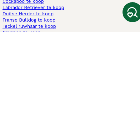
Cockapoo te koop
Labrador Retriever te koop
Duitse Herder te koop
Franse Bulldog te koop
Teckel ruwhaar te koop
Cavapoo te koop
Andere populaire pagina's
Honden te koop in Amsterdam
Pups te koop Limburg​
Pups te koop Friesland​
Honden te koop in Gelderland
Honden te koop in Den Haag
Honden te koop in Enschede
Adopteer hond in Nederland
Informatie
Over ons
Privacybeleid
Support
Pers