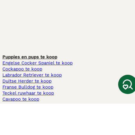
Puppies en pups te koop
Engelse Cocker Spaniel te koop
Cockapoo te koop
Labrador Retriever te koop
Duitse Herder te koop
Franse Bulldog te koop
Teckel ruwhaar te koop
Cavapoo te koop
Andere populaire pagina's
Honden te koop in Amsterdam
Pups te koop Limburg​
Pups te koop Friesland​