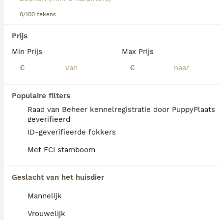
dit hondenras.
0/100 tekens
We hebben 0 Friese Stabij Pups te koop in
Prijs
Mill en Sint Hubert gevonden.
Min Prijs
Max Prijs
Als je toekomstige resultaten wil zien voor deze 
exacte zoekopdracht, sla dan je zoekopdracht op en 
€
€
vind jouw perfecte hond:
Zoekopdracht bewaren
Populaire filters
Raad van Beheer kennelregistratie door PuppyPlaats
geverifieerd
FAQ's
ID-geverifieerde fokkers
Met FCI stamboom
Is een Friese Stabij een
Geslacht van het huisdier
makkelijke hond?
Mannelijk
De Friese Stabij staat bekend als een
vriendelijke, loyale en rustige hond die zich
Vrouwelijk