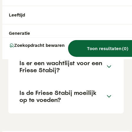
sterk hecht aan zijn gezin. Hij is het
gelukkigst wanneer hij betrokken wordt bij
het gezinsleven en bij zijn mensen kan zijn.
Leeftijd
Hoe duur is een Friese Stabij
Generatie
pup?
Zoekopdracht bewaren
Toon resultaten
(
0
)
Is er een wachtlijst voor een
Friese Stabij?
Is de Friese Stabij moeilijk
op te voeden?