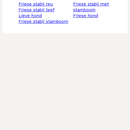
friese stabij reu
friese stabij met
friese stabij teef
stamboom
lieve hond
friese hond
friese stabij stamboom