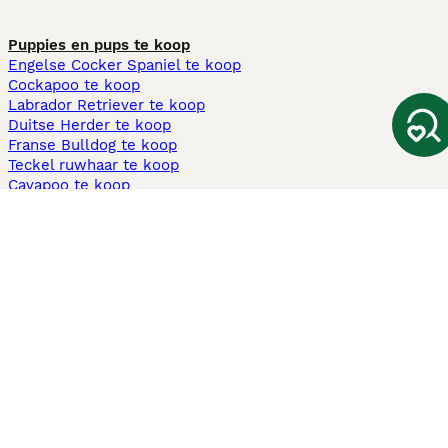
Puppies en pups te koop
Engelse Cocker Spaniel te koop
Cockapoo te koop
Labrador Retriever te koop
Duitse Herder te koop
Franse Bulldog te koop
Teckel ruwhaar te koop
Cavapoo te koop
Andere populaire pagina's
Honden te koop in Amsterdam
Pups te koop Limburg​
Pups te koop Friesland​
Honden te koop in Gelderland
Honden te koop in Den Haag
Honden te koop in Enschede
Adopteer hond in Nederland
Informatie