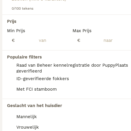
0/100 tekens
We hebben 0 Fox Terriër Gladhaar Pups te
Prijs
koop in Tytsjerksteradiel gevonden.
Min Prijs
Max Prijs
Als je toekomstige resultaten wil zien voor deze 
exacte zoekopdracht, sla dan je zoekopdracht op en 
€
€
vind jouw perfecte hond:
Zoekopdracht bewaren
Populaire filters
Raad van Beheer kennelregistratie door PuppyPlaats
geverifieerd
FAQ's
ID-geverifieerde fokkers
Met FCI stamboom
Zijn gladharige foxterriërs
Geslacht van het huisdier
goede huisdieren?
Mannelijk
De gladharige Foxterriër is een fantastische
metgezel die urenlang kan rennen, spelen
Vrouwelijk