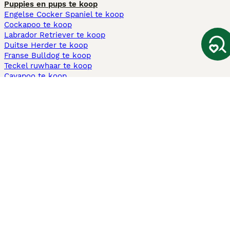
Puppies en pups te koop
Engelse Cocker Spaniel te koop
Cockapoo te koop
Labrador Retriever te koop
Duitse Herder te koop
Franse Bulldog te koop
Teckel ruwhaar te koop
Cavapoo te koop
Andere populaire pagina's
Honden te koop in Amsterdam
Pups te koop Limburg​
Pups te koop Friesland​
Honden te koop in Gelderland
Honden te koop in Den Haag
Honden te koop in Enschede
Adopteer hond in Nederland
Informatie
Over ons
Privacybeleid