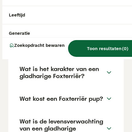
en de wereld ontdekken. Hij is geschikt voor
allerlei situaties en levensstijlen, mits je
voldoende tijd hebt voor wandelingen en
Leeftijd
avonturen.
Generatie
Blaffen gladharige
Foxterriërs veel?
Zoekopdracht bewaren
Toon resultaten
(
0
)
Wat is het karakter van een
gladharige Foxterriër?
Wat kost een Foxterriër pup?
Wat is de levensverwachting
van een gladharige