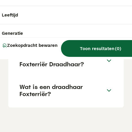
goedkoop. Het ras is in Nederland en België
voornamelijk actief in de showwereld.
Leeftijd
Blaffen draadhaar foxterriërs
veel?
Generatie
Zoekopdracht bewaren
Toon resultaten
(
0
)
Wat is het karakter van een
Foxterriër Draadhaar?
Wat is een draadhaar
Foxterriër?