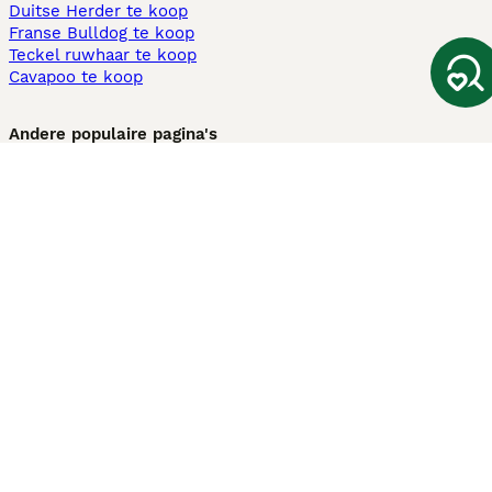
Duitse Herder te koop
Franse Bulldog te koop
Teckel ruwhaar te koop
Cavapoo te koop
Andere populaire pagina's
Honden te koop in Amsterdam
Pups te koop Limburg​
Pups te koop Friesland​
Honden te koop in Gelderland
Honden te koop in Den Haag
Honden te koop in Enschede
Adopteer hond in Nederland
Informatie
Over ons
Privacybeleid
Support
Pers
Voorwaarden
Pups verkopen