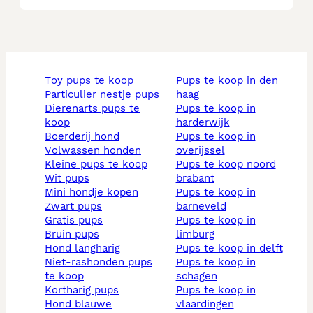
toy pups te koop
pups te koop in den
particulier nestje pups
haag
dierenarts pups te
pups te koop in
koop
harderwijk
boerderij hond
pups te koop in
volwassen honden
overijssel
kleine pups te koop
pups te koop noord
wit pups
brabant
mini hondje kopen
pups te koop in
zwart pups
barneveld
gratis pups
pups te koop in
bruin pups
limburg
hond langharig
pups te koop in delft
niet-rashonden pups
pups te koop in
te koop
schagen
kortharig pups
pups te koop in
hond blauwe
vlaardingen