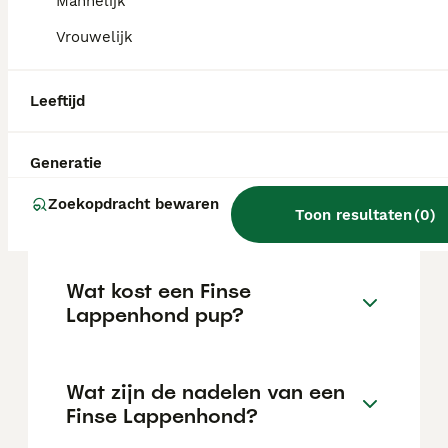
Mannelijk
maar hebben ook een onafhankelijke kant.
Vrouwelijk
Kan een Finse Lappenhond
Leeftijd
alleen zijn?
Generatie
Hoeveel Finse lappenhonden
Zoekopdracht bewaren
zijn er in Nederland?
Toon resultaten
(
0
)
Wat kost een Finse
Lappenhond pup?
Wat zijn de nadelen van een
Finse Lappenhond?