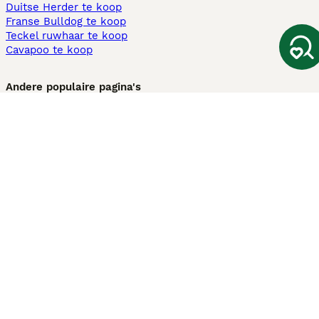
Duitse Herder te koop
Franse Bulldog te koop
Teckel ruwhaar te koop
Cavapoo te koop
Andere populaire pagina's
Honden te koop in Amsterdam
Pups te koop Limburg​
Pups te koop Friesland​
Honden te koop in Gelderland
Honden te koop in Den Haag
Honden te koop in Enschede
Adopteer hond in Nederland
Informatie
Over ons
Privacybeleid
Support
Pers
Voorwaarden
Pups verkopen