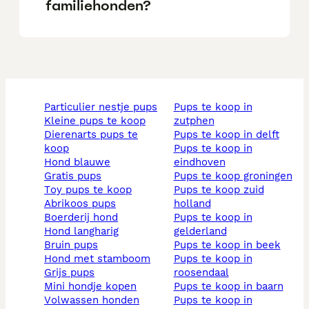
familiehonden?
particulier nestje pups
pups te koop in
kleine pups te koop
zutphen
dierenarts pups te
pups te koop in delft
koop
pups te koop in
hond blauwe
eindhoven
gratis pups
pups te koop groningen
toy pups te koop
pups te koop zuid
abrikoos pups
holland
boerderij hond
pups te koop in
hond langharig
gelderland
bruin pups
pups te koop in beek
hond met stamboom
pups te koop in
grijs pups
roosendaal
mini hondje kopen
pups te koop in baarn
volwassen honden
pups te koop in