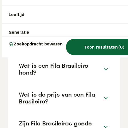
bewaken. Door zijn gebruik bij
slavenachtervolging in de 18e eeuw heeft
het ras een reputatie ontwikkeld voor
Leeftijd
agressie, wat ook de reden is dat hij in het
Verenigd Koninkrijk verboden is.
Generatie
Blaffen fila brasileiros veel?
Zoekopdracht bewaren
Toon resultaten
(
0
)
Wat is een Fila Brasileiro
hond?
Wat is de prijs van een Fila
Brasileiro?
Zijn Fila Brasileiros goede