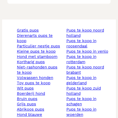
gratis pups
pups te koop noord
dierenarts pups te
holland
koop
pups te koop in
particulier nestje pups
roosendaal
kleine pups te koop
pups te koop in venlo
hond met stamboom
pups te koop in
kortharig pups
rotterdam
niet-rashonden pups
pups te koop noord
te koop
brabant
volwassen honden
pups te koop in
toy pups te koop
gelderland
wit pups
pups te koop zuid
boerderij hond
holland
bruin pups
pups te koop in
grijs pups
schagen
abrikoos pups
pups te koop in
hond blauwe
woerden