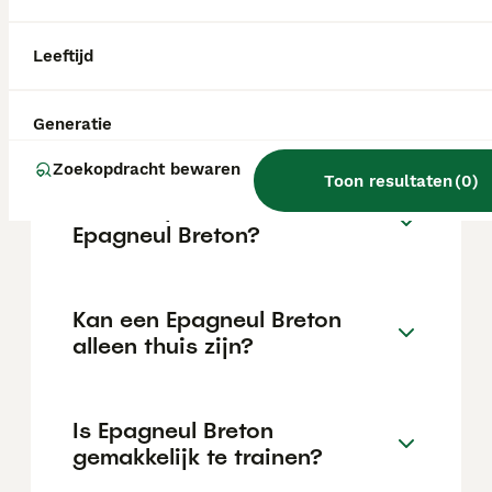
van de fokker en de locatie.
Leeftijd
Wat is het karakter van een
Epagneul Breton?
Generatie
Zoekopdracht bewaren
Toon resultaten
(
0
)
Hoeveel jaar leeft een
Epagneul Breton?
Kan een Epagneul Breton
alleen thuis zijn?
Is Epagneul Breton
gemakkelijk te trainen?