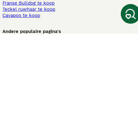
Franse Bulldog te koop
Teckel ruwhaar te koop
Cavapoo te koop
Andere populaire pagina's
Honden te koop in Amsterdam
Pups te koop Limburg​
Pups te koop Friesland​
Honden te koop in Gelderland
Honden te koop in Den Haag
Honden te koop in Enschede
Adopteer hond in Nederland
Informatie
Over ons
Privacybeleid
Support
Pers
Voorwaarden
Pups verkopen
Honden test