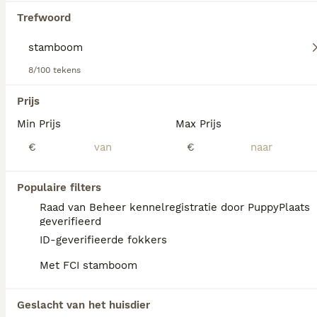
Lees onze
Entlebucher Sennenhond adviespagina
voor
Trefwoord
informatie over dit hondenras.
8/100 tekens
We hebben 0 Stamboom Entlebucher
Sennenhond Pups te koop gevonden.
Prijs
Als je toekomstige resultaten wil zien voor deze 
Min Prijs
Max Prijs
exacte zoekopdracht, sla dan je zoekopdracht op en 
vind jouw perfecte hond:
€
€
Zoekopdracht bewaren
Populaire filters
Raad van Beheer kennelregistratie door PuppyPlaats
FAQ's
geverifieerd
ID-geverifieerde fokkers
Met FCI stamboom
Is de Entlebucher
Sennenhond een makkelijke
Geslacht van het huisdier
hond?