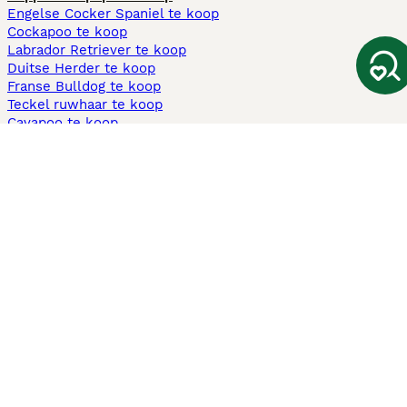
Engelse Cocker Spaniel te koop
Cockapoo te koop
Labrador Retriever te koop
Duitse Herder te koop
Franse Bulldog te koop
Teckel ruwhaar te koop
Cavapoo te koop
Andere populaire pagina's
Honden te koop in Amsterdam
Pups te koop Limburg​
Pups te koop Friesland​
Honden te koop in Gelderland
Honden te koop in Den Haag
Honden te koop in Enschede
Adopteer hond in Nederland
Informatie
Over ons
Privacybeleid
Support