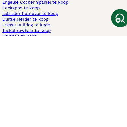
Engelse Cocker Spaniel te koop
Cockapoo te koop
Labrador Retriever te koop
Duitse Herder te koop
Franse Bulldog te koop
Teckel ruwhaar te koop
Cavapoo te koop
Andere populaire pagina's
Honden te koop in Amsterdam
Pups te koop Limburg​
Pups te koop Friesland​
Honden te koop in Gelderland
Honden te koop in Den Haag
Honden te koop in Enschede
Adopteer hond in Nederland
Informatie
Over ons
Privacybeleid
Support