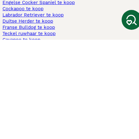
Engelse Cocker Spaniel te koop
Cockapoo te koop
Labrador Retriever te koop
Duitse Herder te koop
Franse Bulldog te koop
Teckel ruwhaar te koop
Cavapoo te koop
Andere populaire pagina's
Honden te koop in Amsterdam
Pups te koop Limburg​
Pups te koop Friesland​
Honden te koop in Gelderland
Honden te koop in Den Haag
Honden te koop in Enschede
Adopteer hond in Nederland
Informatie
Over ons
Privacybeleid
Support