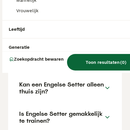
Mannelijk
de locatie.
Vrouwelijk
Wat is het karakter van een
Leeftijd
Engelse Setter?
Generatie
Hoeveel jaar leeft een
Zoekopdracht bewaren
Engelse Setter?
Toon resultaten
(
0
)
Kan een Engelse Setter alleen
thuis zijn?
Is Engelse Setter gemakkelijk
te trainen?