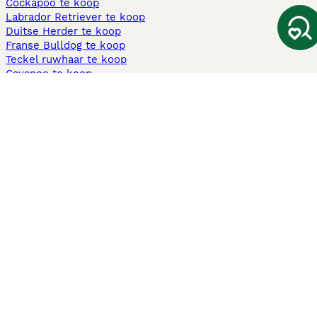
Cockapoo te koop
Labrador Retriever te koop
Duitse Herder te koop
Franse Bulldog te koop
Teckel ruwhaar te koop
Cavapoo te koop
Andere populaire pagina's
Honden te koop in Amsterdam
Pups te koop Limburg​
Pups te koop Friesland​
Honden te koop in Gelderland
Honden te koop in Den Haag
Honden te koop in Enschede
Adopteer hond in Nederland
Informatie
Over ons
Privacybeleid
Support
Pers