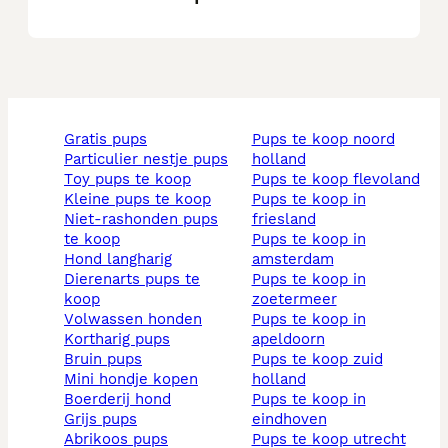
gratis pups
pups te koop noord
particulier nestje pups
holland
toy pups te koop
pups te koop flevoland
kleine pups te koop
pups te koop in
niet-rashonden pups
friesland
te koop
pups te koop in
hond langharig
amsterdam
dierenarts pups te
pups te koop in
koop
zoetermeer
volwassen honden
pups te koop in
kortharig pups
apeldoorn
bruin pups
pups te koop zuid
mini hondje kopen
holland
boerderij hond
pups te koop in
grijs pups
eindhoven
abrikoos pups
pups te koop utrecht