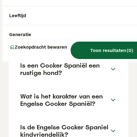
€1181 maar dit kan variëren afhankelijk van
factoren zoals de stamboom, de reputatie
van de fokker en de locatie.
Leeftijd
Is een Cocker Spaniël een
Generatie
makkelijke hond?
Zoekopdracht bewaren
Toon resultaten
(
0
)
Is een Cocker Spaniël een
rustige hond?
Wat is het karakter van een
Engelse Cocker Spaniël?
Is de Engelse Cocker Spaniel
kindvriendelijk?