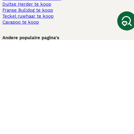
Duitse Herder te koop
Franse Bulldog te koop
Teckel ruwhaar te koop
Cavapoo te koop
Andere populaire pagina's
Honden te koop in Amsterdam
Pups te koop Limburg​
Pups te koop Friesland​
Honden te koop in Gelderland
Honden te koop in Den Haag
Honden te koop in Enschede
Adopteer hond in Nederland
Informatie
Over ons
Privacybeleid
Support
Pers
Voorwaarden
Pups verkopen