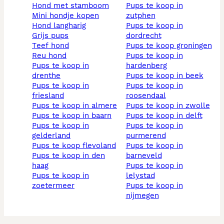
hond met stamboom
pups te koop in
mini hondje kopen
zutphen
hond langharig
pups te koop in
grijs pups
dordrecht
teef hond
pups te koop groningen
reu hond
pups te koop in
pups te koop in
hardenberg
drenthe
pups te koop in beek
pups te koop in
pups te koop in
friesland
roosendaal
pups te koop in almere
pups te koop in zwolle
pups te koop in baarn
pups te koop in delft
pups te koop in
pups te koop in
gelderland
purmerend
pups te koop flevoland
pups te koop in
pups te koop in den
barneveld
haag
pups te koop in
pups te koop in
lelystad
zoetermeer
pups te koop in
nijmegen