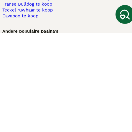
Franse Bulldog te koop
Teckel ruwhaar te koop
Cavapoo te koop
Andere populaire pagina's
Honden te koop in Amsterdam
Pups te koop Limburg​
Pups te koop Friesland​
Honden te koop in Gelderland
Honden te koop in Den Haag
Honden te koop in Enschede
Adopteer hond in Nederland
Informatie
Over ons
Privacybeleid
Support
Pers
Voorwaarden
Pups verkopen
Honden test