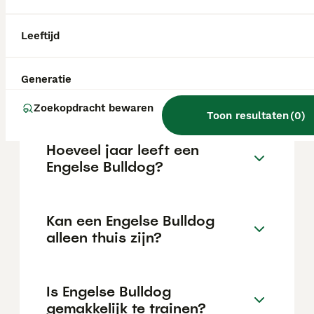
maar dit kan variëren afhankelijk van
factoren zoals de stamboom, de reputatie
van de fokker en de locatie.
Leeftijd
Wat is het karakter van een
Generatie
Engelse Bulldog?
Zoekopdracht bewaren
Toon resultaten
(
0
)
Hoeveel jaar leeft een
Engelse Bulldog?
Kan een Engelse Bulldog
alleen thuis zijn?
Is Engelse Bulldog
gemakkelijk te trainen?