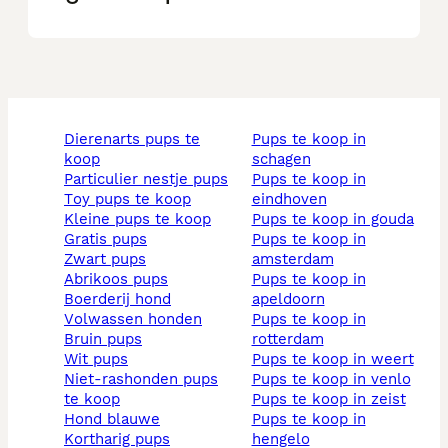
dierenarts pups te
pups te koop in
koop
schagen
particulier nestje pups
pups te koop in
toy pups te koop
eindhoven
kleine pups te koop
pups te koop in gouda
gratis pups
pups te koop in
zwart pups
amsterdam
abrikoos pups
pups te koop in
boerderij hond
apeldoorn
volwassen honden
pups te koop in
bruin pups
rotterdam
wit pups
pups te koop in weert
niet-rashonden pups
pups te koop in venlo
te koop
pups te koop in zeist
hond blauwe
pups te koop in
kortharig pups
hengelo