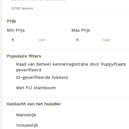
Lees onze
Engelse Bulldog adviespagina
voor informatie
over dit hondenras.
0/100 tekens
We hebben 0 Engelse Bulldog Pups te koop
Prijs
in Waals Gewest gevonden.
Min Prijs
Max Prijs
Als je toekomstige resultaten wil zien voor deze 
exacte zoekopdracht, sla dan je zoekopdracht op en 
€
€
vind jouw perfecte hond:
Zoekopdracht bewaren
Populaire filters
Raad van Beheer kennelregistratie door PuppyPlaats
geverifieerd
FAQ's
ID-geverifieerde fokkers
Met FCI stamboom
Hoeveel kost een Engelse
Geslacht van het huisdier
Bulldog?
Mannelijk
De gemiddelde prijs voor een Engelse
Bulldog pup in Nederland ligt rond de €1047
Vrouwelijk