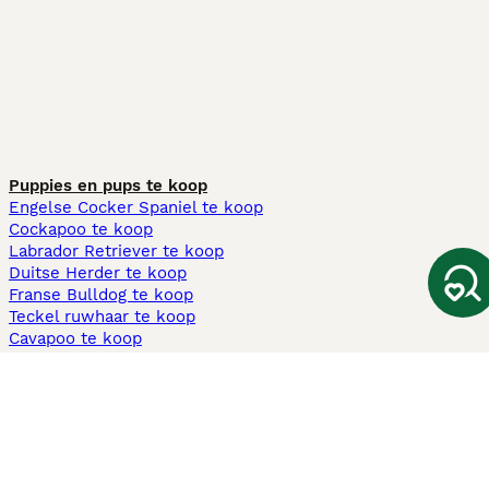
Puppies en pups te koop
Engelse Cocker Spaniel te koop
Cockapoo te koop
Labrador Retriever te koop
Duitse Herder te koop
Franse Bulldog te koop
Teckel ruwhaar te koop
Cavapoo te koop
Andere populaire pagina's
Honden te koop in Amsterdam
Pups te koop Limburg​
Pups te koop Friesland​
Honden te koop in Gelderland